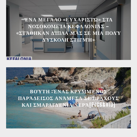
ΈΝΑ ΜΕΓΆΛΟ «ΕΥΧΑΡΙΣΤΏ» ΣΤΑ
ΝΟΣΟΚΟΜΕΊΑ ΚΕΦΑΛΟΝΙΆΣ –
«ΣΤΆΘΗΚΑΝ ΔΊΠΛΑ ΜΑΣ ΣΕ ΜΙΑ ΠΟΛΎ
ΔΎΣΚΟΛΗ ΣΤΙΓΜΉ»
ΒΟΎΤΗ :ΈΝΑΣ ΚΡΥΜΜΈΝΟΣ
ΠΑΡΆΔΕΙΣΟΣ ΑΝΆΜΕΣΑ ΣΕ ΒΡΆΧΟΥΣ
ΚΑΙ ΣΜΑΡΑΓΔΈΝΙΑ ΝΕΡΆ[PICS&VID]