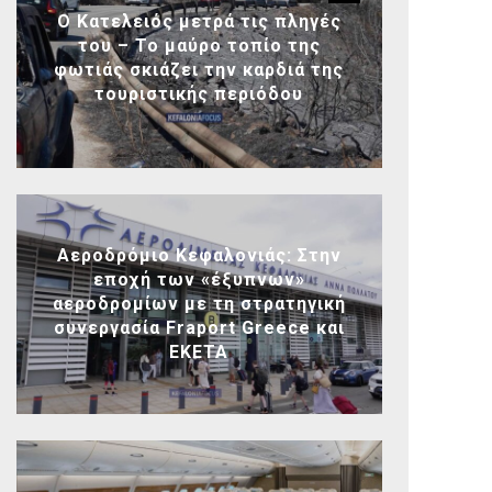
Ο Κατελειός μετρά τις πληγές
του – Το μαύρο τοπίο της
φωτιάς σκιάζει την καρδιά της
τουριστικής περιόδου
Αεροδρόμιο Κεφαλονιάς: Στην
εποχή των «έξυπνων»
αεροδρομίων με τη στρατηγική
συνεργασία Fraport Greece και
ΕΚΕΤΑ