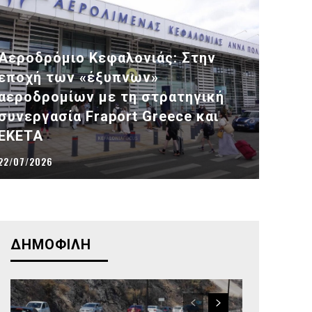
Αεροδρόμιο Κεφαλονιάς: Στην
εποχή των «έξυπνων»
αεροδρομίων με τη στρατηγική
συνεργασία Fraport Greece και
ΕΚΕΤΑ
22/07/2026
ΔΗΜΟΦΙΛΗ