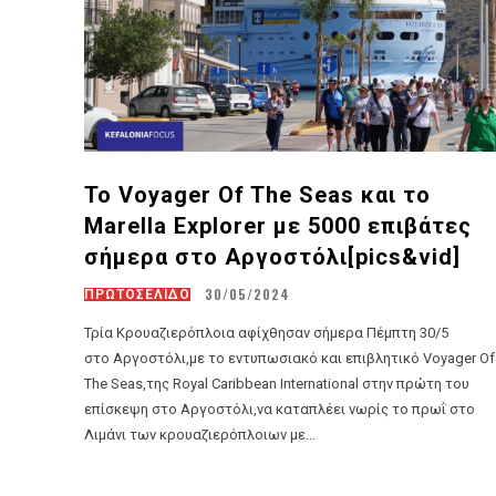
Το Voyager Of The Seas και το
Marella Explorer με 5000 επιβάτες
σήμερα στο Αργοστόλι[pics&vid]
30/05/2024
ΠΡΩΤΟΣΕΛΙΔΟ
Τρία Κρουαζιερόπλοια αφίχθησαν σήμερα Πέμπτη 30/5
στο Αργοστόλι,με το εντυπωσιακό και επιβλητικό Voyager Of
The Seas,της Royal Caribbean International στην πρώτη του
επίσκεψη στο Αργοστόλι,να καταπλέει νωρίς το πρωΐ στο
Λιμάνι των κρουαζιερόπλοιων με...