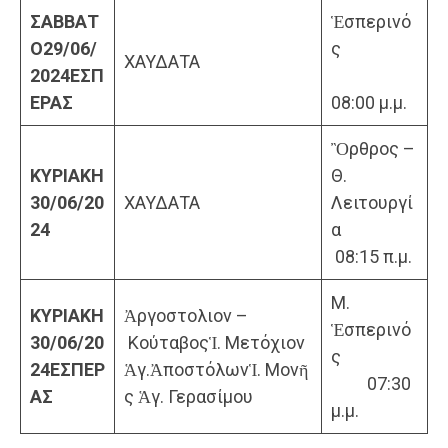
ΣΑΒΒΑΤ
Ἑσπερινό
Ο
29/06/
ς
ΧΑΥΔΑΤΑ
2024
ΕΣΠ
ΕΡΑΣ
08:00 μ.μ.
Ὂρθρος –
ΚΥΡΙΑΚΗ
Θ.
30/06/20
ΧΑΥΔΑΤΑ
Λειτουργί
24
α
08:15 π.μ.
Μ.
ΚΥΡΙΑΚΗ
Ἀργοστολιον –
Ἑσπερινό
30/06/20
ΚούταβοςἹ. Μετόχιον
ς
24
ΕΣΠΕΡ
Ἁγ.ἈποστόλωνἹ.
Μονῆ
07:30
ΑΣ
ς Ἁγ. Γερασίμου
μ.μ.