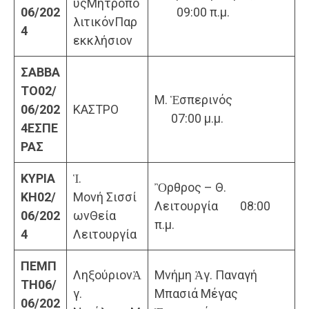
υςΜητροπο
06/202
09:00 π.μ.
λιτικόνΠαρ
4
εκκλήσιον
ΣΑΒΒΑ
ΤΟ
02/
Μ. Ἑσπερινός
06/202
ΚΑΣΤΡΟ
07:00 μ.μ.
4
ΕΣΠΕ
ΡΑΣ
ΚΥΡΙΑ
Ἱ.
Ὂρθρος – Θ.
ΚΗ
02/
Μονή Σισσί
Λειτουργία 08:00
06/202
ωνΘεία
π.μ.
4
Λειτουργία
ΠΕΜΠ
ΛηξούριονἉ
Μνήμη Ἁγ. Παναγή
ΤΗ
06/
γ.
Μπασιά Μέγας
06/202