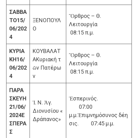
ΣΑΒΒΑ
Ὂρθρος – Θ.
ΤΟ
15/
ΞΕΝΟΠΟΥΛ
Λειτουργία
06/202
Ο
08:15 π.μ.
4
ΚΥΡΙΑ
ΚΟΥΒΑΛΑΤ
Ὂρθρος – Θ.
ΚΗ
16/
ΑΚυριακή τ
Λειτουργία
06/202
ῶν Πατέρω
08:15 π.μ.
4
ν
ΠΑΡΑ
ΣΚΕΥΗ
Ἑσπερινός.
Ἱ. Ν. Ἁγ.
21/06/
07:00
Διονυσίου «
2024
Ε
μ.μ.Ἐπιμνημόσυνος δέη
Δράπανος»
ΣΠΕΡΑ
σις. 07:45 μ.μ.
Σ