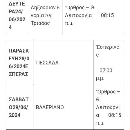
ΔΕΥΤΕ
ΛηξούριονἘ
Ὂρθρος – Θ.
ΡΑ
24/
νορία Ἁγ.
Λειτουργία 08:15
06/202
Τριάδος
π.μ.
4
Ἑσπερινό
ΠΑΡΑΣΚ
ς
ΕΥΗ
28/0
ΠΕΣΣΑΔΑ
6/2024
Ε
07:00
ΣΠΕΡΑΣ
μ.μ.
Ὂρθρος –
ΣΑΒΒΑΤ
Θ.
Ο
29/06/
ΒΑΛΕΡΙΑΝΟ
Λειτουργί
2024
α 08:15
π.μ.