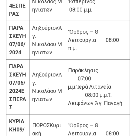
Νικόλαος Μ
Ἑσπερινός
4
ΕΣΠΕ
ηνιατῶν
08:00 μ.μ.
ΡΑΣ
ΠΑΡΑ
ΛηξούριονἉ
Ὂρθρος – Θ.
ΣΚΕΥΗ
γ.
Λειτουργία 08:00
07/06/
Νικολάου Μ
π.μ.
2024
ηνιατῶν
ΠΑΡΑ
Παράκλησις
ΣΚΕΥΗ
ΛηξούριονἉ
07:00
07/06/
γ.
μ.μ.Ἱερά Λιτανεία
2024
Ε
Νικολάου Μ
08:00 μ.μ.Ἱ.
ΣΠΕΡΑ
ηνιατῶν
Λειψάνων Ἁγ. Παναγή.
Σ
ΚΥΡΙΑ
ΠΟΡΟΣΚυρι
Ὂρθρος – Θ.
ΚΗ
09/
ακή
Λειτουργία 08:00