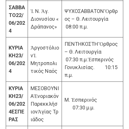
ΣΑΒΒΑ
Ἱ. Ν. Ἁγ.
ΨΥΧΟΣΑΒΒΑΤΟΝὊρθρ
ΤΟ
22/
Διονυσίου «
ος – Θ. Λειτουργία
06/202
Δράπανος»
08:00 π.μ.
4
ΠΕΝΤΗΚΟΣΤΗὊρθρος
ΚΥΡΙΑ
Ἀργοστόλιο
– Θ. Λειτουργία
ΚΗ
23/
νἹ.
07:30 π.μ.Ἑσπερινός
06/202
Μητροπολι
Γονυκλισίας. 10:15
4
τικός Ναός
π.μ.
ΚΥΡΙΑ
ΜΕΣΟΒΟΥΝΙ
ΚΗ
23/
ΑἘνοριακόν
Μ. Ἑσπερινός
06/202
Παρεκκλήσ
07:30 μ.μ.
4
ΕΣΠΕ
ιονἉγίας Τρ
ΡΑΣ
ιάδος