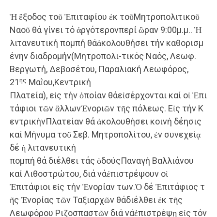
Ἡ ἒξοδος τοῦ Ἐπιταφίου ἐκ τοῦΜητροπολιτικοῦ
Ναοῦ θά γίνει τό ἀργότερονπερί ὣραν 9:00μ.μ.. Ἡ
λιτανευτική πομπή θάἀκολουθήσει τήν καθορισμ
ένην διαδρομήν(Μητροπολι-τικός Ναός, Λεωφ.
Βεργωτή, Δεβοσέτου, Παραλιακή Λεωφόρος,
ης
21
Μαῒου,Κεντρική
Πλατεία), εἰς τήν ὁποίαν θάεἰσέρχονται καί οἱ Ἐπι
τάφιοι τῶν ἂλλωνἘνοριῶν τῆς πόλεως. Εἰς τήν Κ
εντρικήνΠλατείαν θά ἀκολουθήσει κοινή δέησις
καί Μήνυμα τοῦ Σεβ. Μητροπολίτου, ἐν συνεχείᾳ
δέ ἡ λιτανευτική
πομπή θά διέλθει τάς ὁδούςΠαναγή Βαλλιάνου
καί Λιθοστρώτου, διά νάἐπιστρέψουν οἱ
Ἐπιτάφιοι εἰς τήν Ἐνορίαν των.Ὁ δέ Ἐπιτάφιος τ
ῆς Ἐνορίας τῶν Ταξιαρχῶν θάδιέλθει ἐκ τῆς
Λεωφόρου Ριζοσπαστῶν διά νάἐπιστρέψῃ εἰς τόν