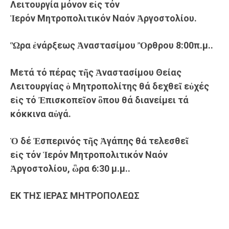
Λειτουργία
μόνον
εἰς τόν
Ἱερόν
Μητροπολιτικόν Ναόν Ἀργοστολίου
.
Ὣρα ἐνάρξε
ως
Ἀναστασίμου Ὂρθρου 8:00
π.μ.
.
M
ετά τό πέρας τῆς Ἀναστασίμου Θείας
Λειτουργίας ὁ Μητροπολίτης θά δεχθεῖ εὐχές
εἰς τό Ἐπισκοπεῖον ὃπου θά διανείμει τά
κόκκινα αὐγά.
Ὁ δέ Ἐσπερινός τῆς Ἀγάπης
θά
τελεσθεῖ
εἰς
τό
ν
Ἱερόν Μητροπολιτικόν Ναόν
Ἀργοστολίου, ὣρα
6
:
3
0
μ.μ.
.
EK
TH
Σ ΙΕΡΑΣ ΜΗΤΡΟΠΟΛΕΩΣ