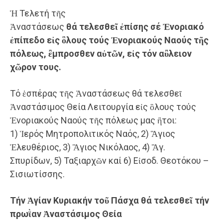
​Ἡ Τελετή τῆς
Ἀναστάσεως
θά
τελεσθεῖ
ἐπίσης
σέ Ἐνοριακό
ἐπίπεδ
ο εἰς ὃλους τούς Ἐνοριακούς Ναούς τῆς
πόλεως
,
ἒμπροσθεν αὐτῶν,
εἰς τόν αὒλειον
χῶρον τους
.
​Τό ἑσπέρας τῆς Ἀναστάσεως θά τελεσθεῖ
Ἀναστάσιμος Θεία Λειτουργία εἰς ὃλους τούς
Ἐνοριακούς Ναούς τῆς πόλεως μας ἢτοι:
1) Ἱερός Μητροπολιτικός Ναός, 2) Ἃγιος
Ἐλευθέριος, 3) Ἃγιος Νικόλαος, 4) Ἃγ.
Σπυρίδων, 5) Ταξιαρχῶν καί 6) Eἰσοδ. Θεοτόκου –
Σισιωτίσσης.
Τήν Ἁγίαν Κυριακήν τοῦ Πάσχα θά
τελεσθεῖ τήν
πρωῒαν Ἀναστάσιμος
Θεία