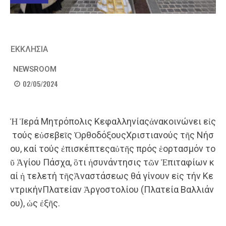
ΕΚΚΛΗΣΙΑ
NEWSROOM
02/05/2024
Ἡ Ἱερά Μητρόπολις Κεφαλληνίαςἀνακοινώνει εἰς
τούς εὐσεβεῖς ὈρθοδόξουςΧριστιανούς τῆς Νήσ
ου, καί τούς ἐπισκέπτεςαὐτῆς πρός ἑορτασμόν το
ῦ Ἁγίου Πάσχα, ὃτι ἡσυνάντησις τῶν Ἐπιταφίων κ
αί ἡ τελετή τῆςἈναστάσεως θά γίνουν εἰς τήν Κε
ντρικήνΠλατείαν Ἀργοστολίου (Πλατεία Βαλλιάν
ου), ὡς ἐξῆς.