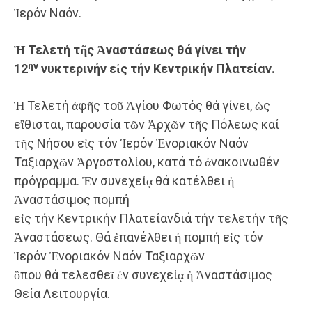
Ἱερόν Ναόν.
Ἡ
Τελετή
τῆς
Ἀναστάσεως
θά γίνει
τήν
ην
12
νυκτε
ρινήν
εἰς τήν
Κεντρικήν Πλατείαν
.
​Ἡ Τελετή ἀφῆς τοῦ Ἁγίου Φωτός θά γίνει, ὡς
εἲθισται, παρουσία τῶν Ἀρχῶν τῆς Πόλεως καί
τῆς Νήσου εἰς τόν Ἱερόν Ἐνοριακόν Ναόν
Ταξιαρχῶν Ἀργοστολίου, κατά τό ἀνακοινωθέν
πρόγραμμα. Ἐν συνεχείᾳ θά κατέλθει ἡ
Ἀναστάσιμος πομπή
εἰς τήν Κεντρικήν Πλατείανδιά τήν τελετήν τῆς
Ἀναστάσεως. Θά ἐπανέλθει ἡ πομπή εἰς τόν
Ἱερόν Ἐνοριακόν Ναόν Ταξιαρχῶν
ὃπου θά τελεσθεῖ ἐν συνεχείᾳ ἡ Ἀναστάσιμος
Θεία Λειτουργία.