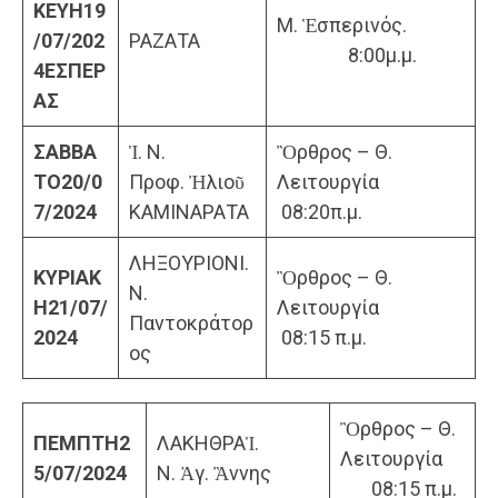
ΚΕΥΗ
19
Μ. Ἑσπερινός.
/07/202
ΡΑΖΑΤΑ
8:00μ.μ.
4
ΕΣΠΕΡ
ΑΣ
ΣΑΒΒΑ
Ἱ. Ν.
Ὂρθρος – Θ.
ΤΟ
20/0
Προφ. Ἠλιοῦ
Λειτουργία
7/2024
ΚΑΜΙΝΑΡΑΤΑ
08:20π.μ.
ΛΗΞΟΥΡΙΟΝΙ.
ΚΥΡΙΑΚ
Ὂρθρος – Θ.
Ν.
Η
21/07/
Λειτουργία
Παντοκράτορ
2024
08:15 π.μ.
ος
Ὂρθρος – Θ.
ΠΕΜΠΤΗ
2
ΛΑΚΗΘΡΑἹ.
Λειτουργία
5/07/2024
Ν. Ἁγ. Ἂννης
08:15 π.μ.