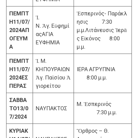
ΠΕΜΠΤ
Ἑσπερινός- Παράκλ
Ἱ.
Η
11/07/
ησις 7:30
Ν. Ἁγ. Εὐφημί
202
4
ΑΠ
μ.μ.Λιτάνευσις Ἱερᾶ
αςΑΓΙΑ
ΟΓΕΥΜ
ς Εἰκόνος 8:00
ΕΥΦΗΜΙΑ
Α
μ.μ.
ΠΕΜΠΤ
Ἱ. Μ.
Η
11/07/
ΚΗΠΟΥΡΑΙΩΝ
ΙΕΡΑ ΑΓΡΥΠΝΙΑ
2024
ΕΣ
Ἁγ. Παϊσίου Ἁ
8:00 μ.μ.
ΠΕΡΑΣ
γιορείτου
ΣΑΒΒΑ
Μ. Ἑσπερινός
ΤΟ
13/0
ΝΑΥΠΑΚΤΟΣ
7:30 μ.μ.
7/2024
ΚΥΡΙΑΚ
Ὂρθρος – Θ.