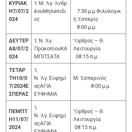
ΚΥΡΙΑΚ
Ἱ. Μ. Ἁγ. Ἀνδρ
Η
7
/07/2
έουΜηλαπιδι
7:30 μ.μ.Φιλολογικ
02
4
ᾶς
ή Ἑσπερίς
8:00 μ.μ.
ΔΕΥΤΕΡ
Ἱ. Ν. Ἁγ.
Ὂρθρος – Θ.
Α
8
/07/2
ΠροκοπίουΚΑ
Λειτουργία
02
4
ΜΠΙΤΣΑΤΑ
08:15 π.μ.
ΤΕΤΑΡ
Ἱ.
ΤΗ
10/0
Ν. Ἁγ. Εὐφημί
Μ. Ἑσπερινός
7/2024
Ε
αςΑΓΙΑ
8:00 μ.μ.
ΣΠΕΡΑΣ
ΕΥΦΗΜΙΑ
Ἱ.
ΠΕΜΠΤ
Ὂρθρος – Θ.
Ν. Ἁγ. Εὐφημί
Η
11/07/
Λειτουργία
αςΑΓΙΑ
2024
08:15 π.μ.
ΕΥΦΗΜΙΑ