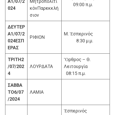
Α
1/07/2
Μητροπολιτι
09:00 π.μ.
0
2
4
κόνΠαρεκκλή
σιον
ΔΕΥΤΕΡ
Α
1
/07/2
Μ. Ἑσπερινός
ΡΙΦΙΟΝ
0
2
4
ΕΣΠ
8:30 μ.μ.
ΕΡΑΣ
ΤΡΙΤΗ
2
Ὂρθρος – Θ.
/07/202
ΛΟΥΡΔΑΤΑ
Λειτουργία
4
08:15 π.μ.
ΣΑΒΒΑ
ΤΟ
6/07
ΛΑΜΙΑ
/2024
Ἑσπερινός