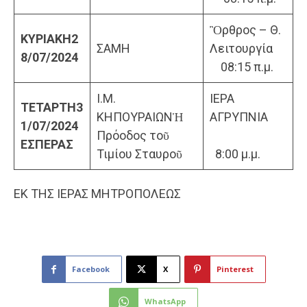
Ὂρθρος – Θ.
ΚΥΡΙΑΚΗ
2
ΣΑΜΗ
Λειτουργία
8
/07/202
4
08:15 π.μ.
Ι.Μ.
ΙΕΡΑ
ΤΕΤΑΡΤΗ
3
ΚΗΠΟΥΡΑΙΩΝἩ
ΑΓΡΥΠΝΙΑ
1/07/2024
Πρόοδος τοῦ
ΕΣΠΕΡΑΣ
Τιμίου Σταυροῦ
8:00 μ.μ.
ΕΚ ΤΗΣ ΙΕΡΑΣ ΜΗΤΡΟΠΟΛΕΩΣ
Facebook
X
Pinterest
WhatsApp