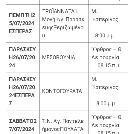
ΤΡΩΪΑΝΝΑΤΑἹ.
Μ.
ΠΕΜΠΤΗ
2
Μονή Ἁγ. Παρασκ
Ἑσπερινός
5/07/2024
ευῆςΞεριζωμένο
ΕΣΠΕΡΑΣ
υ
8:00 μ.μ.
ΠΑΡΑΣΚΕΥ
Ὂρθρος – Θ.
Η
26/07/20
ΜΕΣΟΒΟΥΝΙΑ
Λειτουργία
24
08:15 π.μ.
ΠΑΡΑΣΚΕΥ
Μ.
Η
26/07/20
Ἑσπερινός
ΚΟΝΤΟΓΟΥΡΑΤΑ
24
ΕΣΠΕΡΑ
Σ
8:00 μ.μ.
Ὂρθρος – Θ.
ΣΑΒΒΑΤΟ
2
Ἱ. Ν. Ἁγ. Παντελε
Λειτουργία
7/07/202
4
ήμονοςΠΟΥΛΑΤΑ
08:15 π.μ.