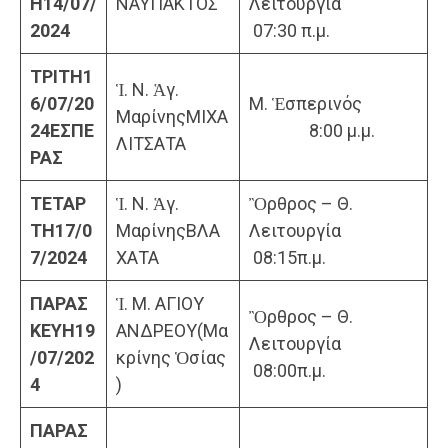
Η
14/07/
ΝΑΥΠΑΚΤΟΣ
Λειτουργία
2024
07:30 π.μ.
ΤΡΙΤΗ
1
Ἱ. Ν. Ἁγ.
6/07/20
Μ. Ἑσπερινός
ΜαρίνηςΜΙΧΑ
24
ΕΣΠΕ
8:00 μ.μ.
ΛΙΤΣΑΤΑ
ΡΑΣ
ΤΕΤΑΡ
Ἱ. Ν. Ἁγ.
Ὂρθρος – Θ.
ΤΗ
17/0
ΜαρίνηςΒΛΑ
Λειτουργία
7/2024
ΧΑΤΑ
08:15π.μ.
ΠΑΡΑΣ
Ἱ. Μ. ΑΓΙΟΥ
Ὂρθρος – Θ.
ΚΕΥΗ
19
ΑΝΔΡΕΟΥ(Μα
Λειτουργία
/07/202
κρίνης Ὁσίας
08:00π.μ.
4
)
ΠΑΡΑΣ