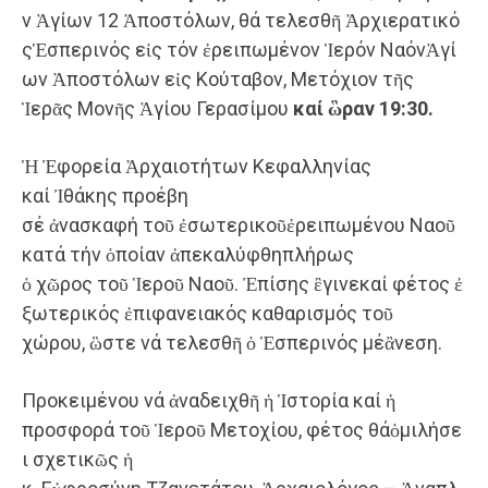
ν Ἁγίων 12 Ἀποστόλων, θά τελεσθῆ Ἀρχιερατικό
ςἙσπερινός εἰς τόν ἐρειπωμένον Ἱερόν ΝαόνἉγί
ων Ἀποστόλων εἰς Κούταβον, Μετόχιον τῆς
Ἱερᾶς Μονῆς Ἁγίου Γερασίμου
καί
ὣραν
19
:30.
Ἡ Ἐφορεία Ἀρχαιοτήτων Κεφαλληνίας
καί Ἰθάκης προέβη
σέ ἀνασκαφή τοῦ ἐσωτερικοῦἐρειπωμένου Ναοῦ
κατά τήν ὁποίαν ἀπεκαλύφθηπλήρως
ὁ χῶρος τοῦ Ἱεροῦ Ναοῦ. Ἐπίσης ἒγινεκαί φέτος ἐ
ξωτερικός ἐπιφανειακός καθαρισμός τοῦ
χώρου, ὣστε νά τελεσθῆ ὁ Ἑσπερινός μέἂνεση.
Προκειμένου νά ἀναδειχθῆ ἡ Ἱστορία καί ἡ
προσφορά τοῦ Ἱεροῦ Μετοχίου, φέτος θάὁμιλήσε
ι σχετικῶς ἡ