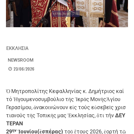
ΕΚΚΛΗΣΙΑ
NEWSROOM
23/06/2026
Ὁ Μητροπολίτης Κεφαλληνίας κ. Δημήτριος καί
τό Ἡγουμενοσυμβούλιο τῆς Ἱερᾶς ΜονῆςἉγίου
Γερασίμου, ἀνακοινώνουν εἰς τούς εὐσεβεῖς χρισ
τιανούς τῆς Τοπικῆς μας Ἐκκλησίας, ὃτι τήν
ΔΕΥ
ΤΕΡΑΝ
ην
29
Ἰουνίου
(
ἑσπέρας
)
τοῦ ἒτους 2026, ἑορτή τῶ