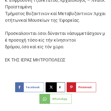
κ. Εὐφροσύνη Τζανετάτου, Ἀρχαιολόγος – Ἀναπλ.
Προϊσταμένη
Τμήματος Βυζαντινῶν καί Μεταβυζαντινῶν Ἀρχαι
οτήτωνκαί Μουσείων τῆς Ἐφορείας.
Προσκαλοῦνται ὃσοι δύνανται νάσυμμετάσχουν μ
έ προσοχή τόσο εἰς τήν κίνησιντοῦ
δρόμου, ὃσο καί εἰς τόν χῶρο.
ΕΚ ΤΗΣ ΙΕΡΑΣ ΜΗΤΡΟΠΟΛΕΩΣ
Facebook
X
Pinterest
WhatsApp