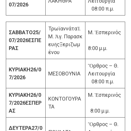
ΛΑΚΗΘΡΑ
Λειτουργία
07/2026
08:00 π.μ.
ΤρωϊαννάταἹ.
ΣΑΒΒΑΤΟ
25/
Μ. Ἑσπερινός
Μ. Ἁγ. Παρασκ
07/2026
ΕΣΠΕ
ευῆςΞεριζωμ
ΡΑΣ
8:00 μ.μ.
ένου
Ὂρθρος – Θ.
ΚΥΡΙΑΚΗ
26/0
ΜΕΣΟΒΟΥΝΙΑ
Λειτουργία
7/2026
08:00 π.μ.
ΚΥΡΙΑΚΗ
26/0
Μ. Ἑσπερινός
ΚΟΝΤΟΓΟΥΡΑ
7/2026
ΕΣΠΕΡ
ΤΑ
ΑΣ
8:00 μ.μ.
Ὂρθρος – Θ.
ΔΕΥΤΕΡΑ
27/0