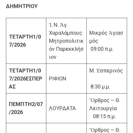
ΔΗΜΗΤΡΙΟΥ
Ἱ. Ν. Ἁγ.
Χαραλάμπους
Μικρός Ἁγιασ
TETAΡTH
1/0
Μητροπολιτικ
μός
7/20
2
6
όν Παρεκκλήσ
09:00 π.μ.
ιον
ΤΕΤΑΡΤΗ
1
/0
Μ. Ἑσπερινός
7/20
2
6
ΕΣΠΕΡ
ΡΙΦΙΟΝ
ΑΣ
8:30 μ.μ.
Ὂρθρος – Θ.
ΠΕΜΠΤΗ
2
/07
ΛΟΥΡΔΑΤΑ
Λειτουργία
/202
6
08:15 π.μ.
Ὂρθρος – Θ.