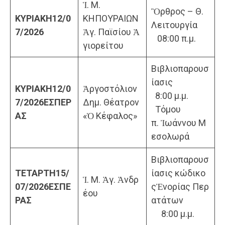
Ἱ. Μ.
Ὂρθρος – Θ.
ΚΥΡΙΑΚΗ
12/0
ΚΗΠΟΥΡΑΙΩΝ
Λειτουργία
7/2026
Ἁγ. Παϊσίου Ἁ
08:00 π.μ.
γιορείτου
Βιβλιοπαρουσ
ίασις
ΚΥΡΙΑΚΗ
12
/0
Ἀργοστόλιον
8:00 μ.μ.
7/202
6
ΕΣΠΕΡ
Δημ. Θέατρον
Τόμου
ΑΣ
«Ὁ Κέφαλος»
π. Ἰωάννου Μ
εσολωρά
Βιβλιοπαρουσ
ΤΕΤΑΡΤΗ
15/
ίασις κώδικο
Ἱ. Μ. Ἁγ. Ἀνδρ
07/2026
ΕΣΠΕ
ςἘνορίας Περ
έου
ΡΑΣ
ατάτων
8:00 μ.μ.