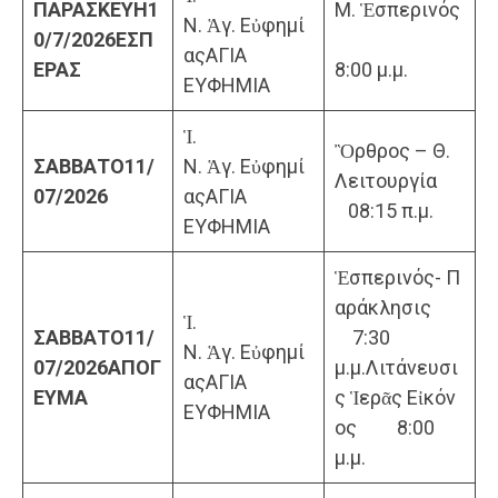
ΠΑΡΑΣΚΕΥΗ
1
Μ. Ἑσπερινός
Ν. Ἁγ. Εὐφημί
0/7/2026
ΕΣΠ
αςΑΓΙΑ
ΕΡΑΣ
8:00 μ.μ.
ΕΥΦΗΜΙΑ
Ἱ.
Ὂρθρος – Θ.
ΣΑΒΒΑΤΟ
11/
Ν. Ἁγ. Εὐφημί
Λειτουργία
07/2026
αςΑΓΙΑ
08:15 π.μ.
ΕΥΦΗΜΙΑ
Ἑσπερινός- Π
αράκλησις
Ἱ.
ΣΑΒΒΑΤΟ
11/
7:30
Ν. Ἁγ. Εὐφημί
07/202
6
ΑΠΟΓ
μ.μ.Λιτάνευσι
αςΑΓΙΑ
ΕΥΜΑ
ς Ἱερᾶς Εἰκόν
ΕΥΦΗΜΙΑ
ος 8:00
μ.μ.