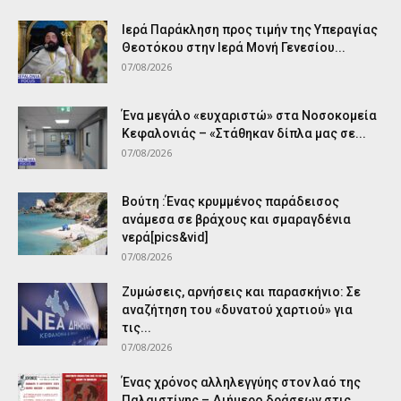
Ιερά Παράκληση προς τιμήν της Υπεραγίας
Θεοτόκου στην Ιερά Μονή Γενεσίου...
07/08/2026
Ένα μεγάλο «ευχαριστώ» στα Νοσοκομεία
Κεφαλονιάς – «Στάθηκαν δίπλα μας σε...
07/08/2026
Βούτη :Ένας κρυμμένος παράδεισος
ανάμεσα σε βράχους και σμαραγδένια
νερά[pics&vid]
07/08/2026
Ζυμώσεις, αρνήσεις και παρασκήνιο: Σε
αναζήτηση του «δυνατού χαρτιού» για
τις...
07/08/2026
Ένας χρόνος αλληλεγγύης στον λαό της
Παλαιστίνης – Διήμερο δράσεων στις...