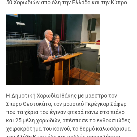
50 Χορωδιών από όλη την Ελλάδα και την Κύπρο.
Η Δημοτική Χορωδία Ιθάκης με μαέστρο τον
Σπύρο Θεοτοκάτο, τον μουσικό Γκρέγκορ Σάφερ
που τα χέρια του έγιναν φτερά πάνω στο πιάνο
και 25 μέλη χορωδών, απέσπασε το ενθουσιώδες
χειροκρότημα του κοινού, το θερμό καλωσόρισμα
του Αλέξη Κωστάλα και πολλές προσκλήσεις.