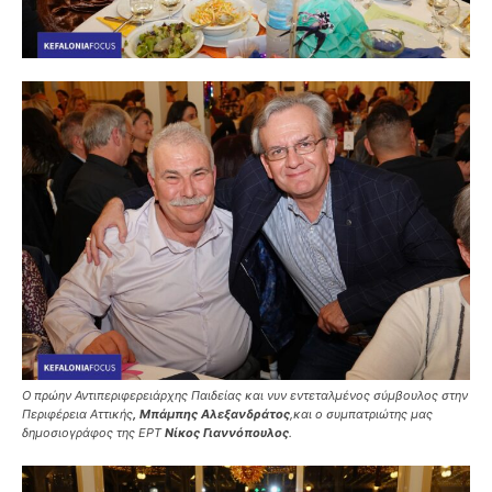
Ο πρώην Αντιπεριφερειάρχης Παιδείας και νυν εντεταλμένος σύμβουλος στην
Περιφέρεια Αττικής
,
Μπάμπης Αλεξανδράτος
,και ο συμπατριώτης μας
δημοσιογράφος της ΕΡΤ
Νίκος Γιαννόπουλος
.