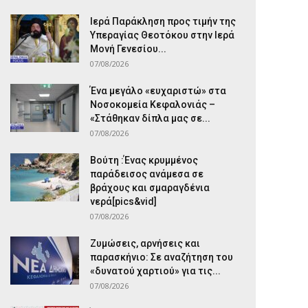
Ιερά Παράκληση προς τιμήν της
Υπεραγίας Θεοτόκου στην Ιερά
Μονή Γενεσίου...
07/08/2026
Ένα μεγάλο «ευχαριστώ» στα
Νοσοκομεία Κεφαλονιάς –
«Στάθηκαν δίπλα μας σε...
07/08/2026
Βούτη :Ένας κρυμμένος
παράδεισος ανάμεσα σε
βράχους και σμαραγδένια
νερά[pics&vid]
07/08/2026
Ζυμώσεις, αρνήσεις και
παρασκήνιο: Σε αναζήτηση του
«δυνατού χαρτιού» για τις...
07/08/2026