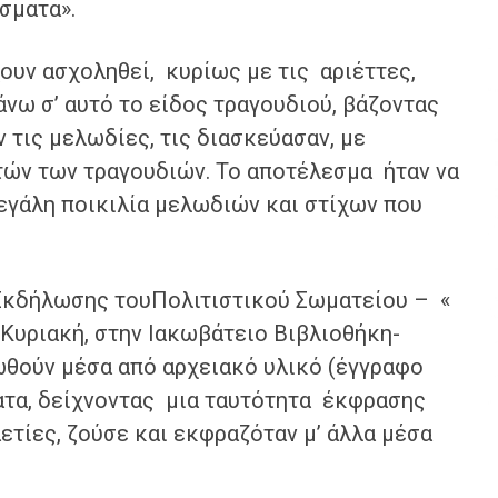
ύσματα».
χουν ασχοληθεί, κυρίως με τις αριέττες,
νω σ’ αυτό το είδος τραγουδιού, βάζοντας
 τις μελωδίες, τις διασκεύασαν, με
τών των τραγουδιών. Το αποτέλεσμα ήταν να
εγάλη ποικιλία μελωδιών και στίχων που
 Εκδήλωσης τουΠολιτιστικού Σωματείου – «
 Κυριακή, στην Ιακωβάτειο Βιβλιοθήκη-
ρωθούν μέσα από αρχειακό υλικό (έγγραφο
ατα, δείχνοντας μια ταυτότητα έκφρασης
ετίες, ζούσε και εκφραζόταν μ’ άλλα μέσα