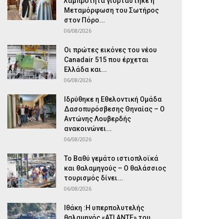
λαμπρότητα γιορτάστηκε η
Μεταμόρφωση του Σωτήρος
στον Πόρο...
06/08/2026
Οι πρώτες εικόνες του νέου
Canadair 515 που έρχεται
Ελλάδα και...
06/08/2026
Ιδρύθηκε η Εθελοντική Ομάδα
Δασοπυρόσβεσης Θηναίας – Ο
Αντώνης Λουβερδής
ανακοινώνει...
06/08/2026
Το Βαθύ γεμάτο ιστιοπλοϊκά
και θαλαμηγούς – Ο θαλάσσιος
τουρισμός δίνει...
06/08/2026
Ιθάκη :Η υπερπολυτελής
θαλαμηγός «ATLANTE» του