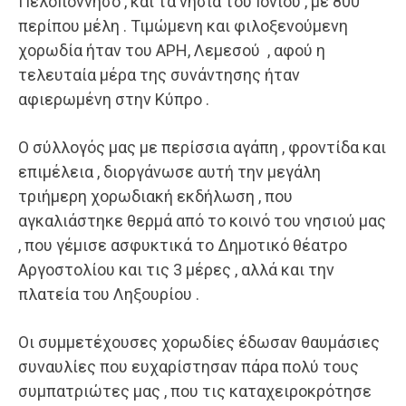
Πελοπόννησο , και τα νησιά του Ιονίου , με 800
περίπου μέλη . Τιμώμενη και φιλοξενούμενη
χορωδία ήταν του ΑΡΗ, Λεμεσού , αφού η
τελευταία μέρα της συνάντησης ήταν
αφιερωμένη στην Κύπρο .
Ο σύλλογός μας με περίσσια αγάπη , φροντίδα και
επιμέλεια , διοργάνωσε αυτή την μεγάλη
τριήμερη χορωδιακή εκδήλωση , που
αγκαλιάστηκε θερμά από το κοινό του νησιού μας
, που γέμισε ασφυκτικά το Δημοτικό θέατρο
Αργοστολίου και τις 3 μέρες , αλλά και την
πλατεία του Ληξουρίου .
Οι συμμετέχουσες χορωδίες έδωσαν θαυμάσιες
συναυλίες που ευχαρίστησαν πάρα πολύ τους
συμπατριώτες μας , που τις καταχειροκρότησε