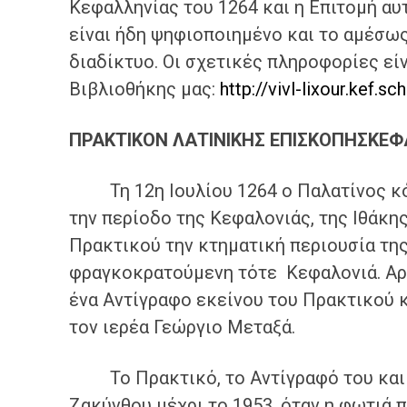
Κεφαλληνίας του 1264 και η Επιτομή αυτ
είναι ήδη ψηφιοποιημένο και το αμέσω
διαδίκτυο. Οι σχετικές πληροφορίες εί
Βιβλιοθήκης μας:
http://vivl-lixour.kef.sch
ΠΡΑΚΤΙΚΟΝ ΛΑΤΙΝΙΚΗΣ ΕΠΙΣΚΟΠΗΣ
ΚΕΦ
Τη 12η Ιουλίου 1264 ο Παλατίνος κόμ
την περίοδο της Κεφαλονιάς, της Ιθάκη
Πρακτικού την κτηματική περιουσία τη
φραγκοκρατούμενη τότε Κεφαλονιά. Αργ
ένα Αντίγραφο εκείνου του Πρακτικού κ
τον ιερέα Γεώργιο Μεταξά.
Το Πρακτικό, το Αντίγραφό του και η
Ζακύνθου μέχρι το 1953, όταν η φωτιά 