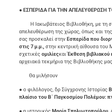
●
ΕΣΠΕΡΙΔΑ ΓΙΑ ΤΗΝ ΑΠΕΛΕΥΘΕΡΩΣΗ ΤΟΥ
Η Ιακωβάτειος Βιβλιοθήκη, με τη συ
απελευθέρωση της χώρας, όπως και της
σας προσκαλεί στην
Εσπερίδα
που διορ
στις 7 μ.μ.,
στην κεντρική αίθουσα του 
σχετικές
ομιλίες
και
Έκθεση βιβλιακού 
αρχειακά τεκμήρια της Βιβλιοθήκης μα
Θα μιλήσουν
● ο φιλόλογος, δρ Σύγχρονης Ιστορίας
Β
πλαίσιο του Β΄ Παγκοσμίου Πολέμου: π
● η ιστορικός
Μαρία Σπηλιωτοπούλου
,