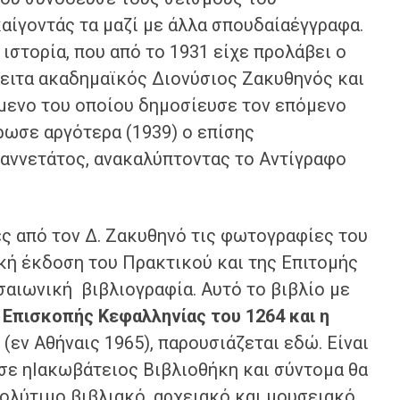
αίγοντάς τα μαζί με άλλα σπουδαίαέγγραφα.
ιστορία, που από το 1931 είχε προλάβει ο
ειτα ακαδημαϊκός Διονύσιος Ζακυθηνός και
ίμενο του οποίου δημοσίευσε τον επόμενο
ρωσε αργότερα (1939) ο επίσης
αννετάτος, ανακαλύπτοντας το Αντίγραφο
από τον Δ. Ζακυθηνό τις φωτογραφίες του
κή έκδοση του Πρακτικού και της Επιτομής
σαιωνική βιβλιογραφία. Αυτό το βιβλίο με
 Επισκοπής Κεφαλληνίας του 1264 και η
» (εν Αθήναις 1965), παρουσιάζεται εδώ. Είναι
σε ηΙακωβάτειος Βιβλιοθήκη και σύντομα θα
πολύτιμο βιβλιακό, αρχειακό και μουσειακό