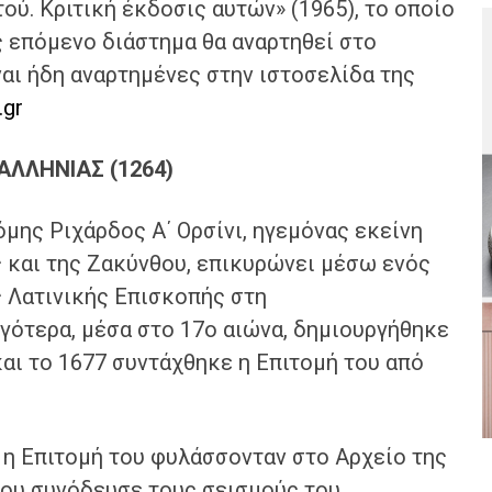
ού. Κριτική έκδοσις αυτών» (1965), το οποίο
ς επόμενο διάστημα θα αναρτηθεί στο
ναι ήδη αναρτημένες στην ιστοσελίδα της
.gr
ΑΛΛΗΝΙΑΣ (1264)
ης Ριχάρδος Α΄ Ορσίνι, ηγεμόνας εκείνη
ς και της Ζακύνθου, επικυρώνει μέσω ενός
ς Λατινικής Επισκοπής στη
ότερα, μέσα στο 17ο αιώνα, δημιουργήθηκε
αι το 1677 συντάχθηκε η Επιτομή του από
 Επιτομή του φυλάσσονταν στο Αρχείο της
που συνόδευσε τους σεισμούς του