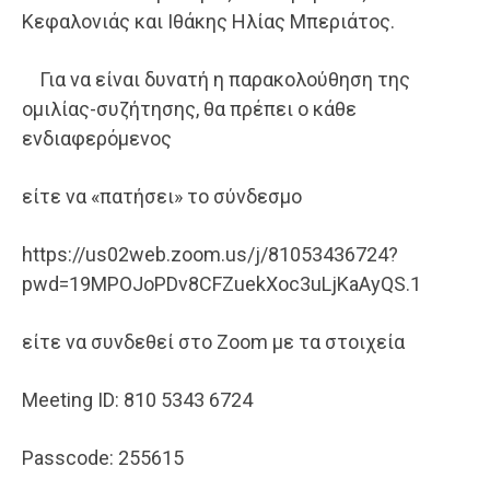
Κεφαλονιάς και Ιθάκης Ηλίας Μπεριάτος.
Για να είναι δυνατή η παρακολούθηση της
ομιλίας-συζήτησης, θα πρέπει ο κάθε
ενδιαφερόμενος
είτε να «πατήσει» το σύνδεσμο
https://us02web.zoom.us/j/81053436724?
pwd=19MPOJoPDv8CFZuekXoc3uLjKaAyQS.1
είτε να συνδεθεί στο Zoom με τα στοιχεία
Meeting ID: 810 5343 6724
Passcode: 255615