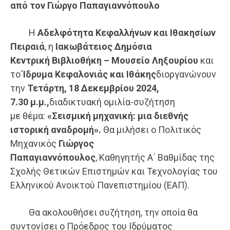
α
πό τον
Γιώργο Παπαγιαννόπουλο
Η
Αδελφότητα Κεφαλλήνων και Ιθακησίων
Πειραιά
, η
Ιακωβάτειος
Δημόσια
Κεντρική
Βιβλιοθήκη
– Μουσείο
Ληξουρίου
και
το
Ίδρυμα Κεφαλονιάς και Ιθάκης
διοργανώνουν
την
Τετάρτη, 18 Δεκεμβρίου
2024
,
7
.30
μ.μ.,
διαδικτυακή ομιλία-συζήτηση
με θέμα:
«
Σεισμική μηχανική: μια διεθνής
ιστορική αναδρομή
»
.
Θα μιλήσει ο Πολιτικός
Μηχανικός
Γιώργος
Παπαγιαννόπουλος
, Καθηγητής Α΄ Βαθμίδας της
Σχολής Θετικών Επιστημών και Τεχνολογίας του
Ελληνικού Ανοικτού Πανεπιστημίου (ΕΑΠ).
Θα ακολουθήσει συζήτηση, την οποία θα
συντονίσει ο Πρόεδρος του Ιδρύματος