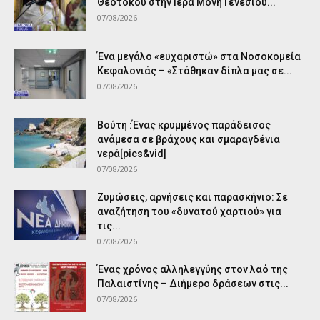
Θεοτόκου στην Ιερά Μονή Γενεσίου...
07/08/2026
Ένα μεγάλο «ευχαριστώ» στα Νοσοκομεία
Κεφαλονιάς – «Στάθηκαν δίπλα μας σε...
07/08/2026
Βούτη :Ένας κρυμμένος παράδεισος
ανάμεσα σε βράχους και σμαραγδένια
νερά[pics&vid]
07/08/2026
Ζυμώσεις, αρνήσεις και παρασκήνιο: Σε
αναζήτηση του «δυνατού χαρτιού» για
τις...
07/08/2026
Ένας χρόνος αλληλεγγύης στον λαό της
Παλαιστίνης – Διήμερο δράσεων στις...
07/08/2026