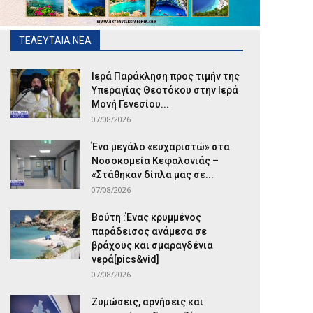
ΤΕΛΕΥΤΑΙΑ ΝΕΑ
Ιερά Παράκληση προς τιμήν της
Υπεραγίας Θεοτόκου στην Ιερά
Μονή Γενεσίου...
07/08/2026
Ένα μεγάλο «ευχαριστώ» στα
Νοσοκομεία Κεφαλονιάς –
«Στάθηκαν δίπλα μας σε...
07/08/2026
Βούτη :Ένας κρυμμένος
παράδεισος ανάμεσα σε
βράχους και σμαραγδένια
νερά[pics&vid]
07/08/2026
Ζυμώσεις, αρνήσεις και