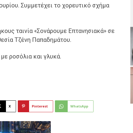
ουρίου. Συμμετέχει το χορευτικό σχήμα
ήκους ταινία «Σονάρουμε Επτανησιακά» σε
θεσία Τζένη Παπαδημάτου.
με ροσόλια και γλυκά.
X
Pinterest
WhatsApp