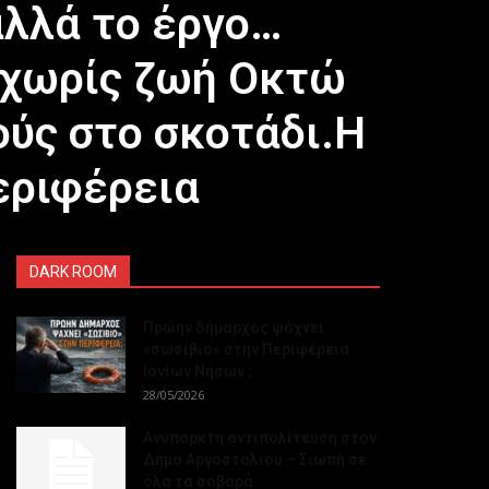
αλλά το έργο…
η χωρίς ζωή Οκτώ
ούς στο σκοτάδι.Η
εριφέρεια
DARK ROOM
Πρώην δήμαρχος ψάχνει
«σωσίβιο» στην Περιφέρεια
Ιονίων Νήσων ;
28/05/2026
Ανύπαρκτη αντιπολίτευση στον
Δήμο Αργοστολίου – Σιωπή σε
όλα τα σοβαρά...