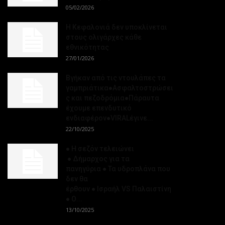
05/02/2026
Η Κεφαλονιά δεν υποκλίνεται
στους ολιγάρχες κάθε
εθνικότητας
27/01/2026
Βγήκαν από τις ντουλάπες τα
γαμπριάτικα●Ασφαλτοστρώσει
ς και πεζοδρόμια●Πάραυτα
έχουμε επενδυτικό
ενδιαφέρον●VIRALέγινε...
22/10/2025
● Η σεζόν τελειώνει
● Δήμαρχος για τα
πανηγύρια ● Τα υδροπλάνα που
δεν θα
έρθουν ● Ισραήλ VS Παλαιστίνη
● Ο...
13/10/2025