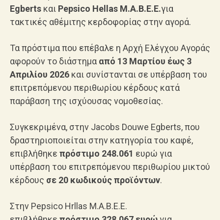
Egberts
και
Pepsico Hellas Μ.Α.Β.Ε.Ε.
για
τακτικές αθέμιτης κερδοφορίας στην αγορά.
Τα πρόστιμα που επέβαλε η Αρχή Ελέγχου Αγοράς
αφορούν το διάστημα
από 13 Μαρτίου έως 3
Απριλίου 2026
και συνίστανται σε υπέρβαση του
επιτρεπόμενου περιθωρίου κέρδους κατά
παράβαση της ισχύουσας νομοθεσίας.
Συγκεκριμένα, στην Jacobs Douwe Egberts, που
δραστηριοποιείται στην κατηγορία του καφέ,
επιβλήθηκε
πρόστιμο 248.061
ευρώ για
υπέρβαση του επιτρεπόμενου περιθωρίου μικτού
κέρδους
σε 20 κωδικούς προϊόντων
.
Στην Pepsico Hrllas Μ.Α.Β.Ε.Ε.
επιβλήθηκε
πρόστιμο 328.067 ευρώ
για