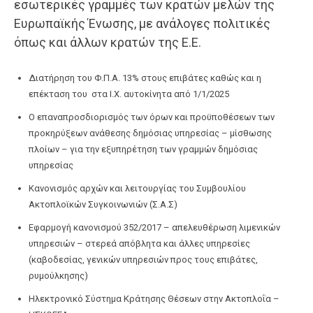
εσωτερικές γραμμές των κρατών μελών της
Ευρωπαϊκής Ένωσης, με ανάλογες πολιτικές
όπως και άλλων κρατών της Ε.Ε.
Διατήρηση του Φ.Π.Α. 13% στους επιβάτες καθώς και η
επέκταση του στα Ι.Χ. αυτοκίνητα από 1/1/2025
Ο επαναπροσδιορισμός των όρων και προϋποθέσεων των
προκηρύξεων ανάθεσης δημόσιας υπηρεσίας – μίσθωσης
πλοίων – για την εξυπηρέτηση των γραμμών δημόσιας
υπηρεσίας
Κανονισμός αρχών και λειτουργίας του Συμβουλίου
Ακτοπλοϊκών Συγκοινωνιών (Σ.Α.Σ)
Εφαρμογή κανονισμού 352/2017 – απελευθέρωση λιμενικών
υπηρεσιών – στερεά απόβλητα και άλλες υπηρεσίες
(καβοδεσίας, γενικών υπηρεσιών προς τους επιβάτες,
ρυμούλκησης)
Ηλεκτρονικό Σύστημα Κράτησης Θέσεων στην Ακτοπλοΐα –