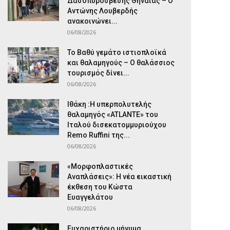
Δασοπυρόσβεσης Θηναίας – Ο
Αντώνης Λουβερδής
ανακοινώνει...
06/08/2026
Το Βαθύ γεμάτο ιστιοπλοϊκά
και θαλαμηγούς – Ο θαλάσσιος
τουρισμός δίνει...
06/08/2026
Ιθάκη :Η υπερπολυτελής
θαλαμηγός «ATLANTE» του
Ιταλού δισεκατομμυριούχου
Remo Ruffini της...
06/08/2026
«Μορφοπλαστικές
Αναπλάσεις»: Η νέα εικαστική
έκθεση του Κώστα
Ευαγγελάτου
06/08/2026
Ευχαριστήριο μήνυμα