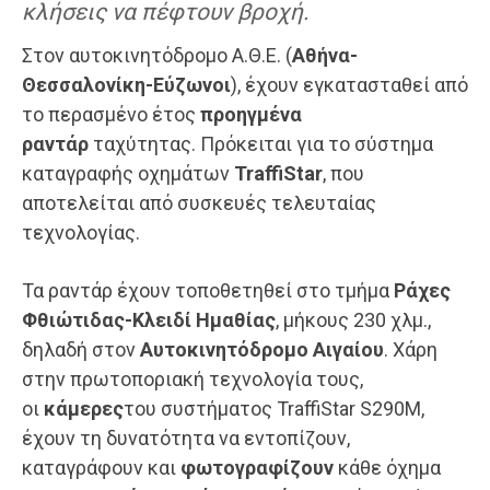
κλήσεις να πέφτουν βροχή.
Στον αυτοκινητόδρομο Α.Θ.Ε. (
Αθήνα-
Θεσσαλονίκη-Εύζωνοι
), έχουν εγκατασταθεί από
το περασμένο έτος
προηγμένα
ραντάρ
ταχύτητας. Πρόκειται για το σύστημα
καταγραφής οχημάτων
TraffiStar
, που
αποτελείται από συσκευές τελευταίας
τεχνολογίας.
Τα ραντάρ έχουν τοποθετηθεί στο τμήμα
Ράχες
Φθιώτιδας-Κλειδί Ημαθίας
, μήκους 230 χλμ.,
δηλαδή στον
Αυτοκινητόδρομο Αιγαίου
. Χάρη
στην πρωτοποριακή τεχνολογία τους,
οι
κάμερες
του συστήματος TraffiStar S290M,
έχουν τη δυνατότητα να εντοπίζουν,
καταγράφουν και
φωτογραφίζουν
κάθε όχημα