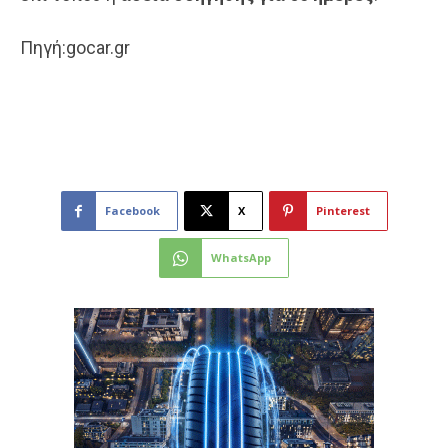
Πηγή:gocar.gr
Facebook
X
Pinterest
WhatsApp