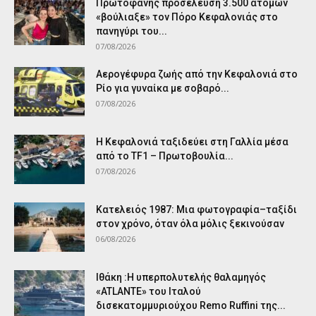
Πρωτοφανής προσέλευση 3.500 ατόμων
«βούλιαξε» τον Πόρο Κεφαλονιάς στο
πανηγύρι του...
07/08/2026
Αερογέφυρα ζωής από την Κεφαλονιά στο
Ρίο για γυναίκα με σοβαρό...
07/08/2026
Η Κεφαλονιά ταξιδεύει στη Γαλλία μέσα
από το TF1 – Πρωτοβουλία...
07/08/2026
Κατελειός 1987: Μια φωτογραφία–ταξίδι
στον χρόνο, όταν όλα μόλις ξεκινούσαν
06/08/2026
Ιθάκη :Η υπερπολυτελής θαλαμηγός
«ATLANTE» του Ιταλού
δισεκατομμυριούχου Remo Ruffini της...