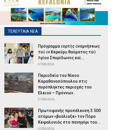
ΤΕΛΕΥΤΑΙΑ ΝΕΑ
Πρόγραμμα ἑορτῆς ἀναμνήσεως
τοῦ ἐν Κερκύρᾳ θαύματος τοῦ
Ἁγίου Σπυρίδωνος καὶ...
07/08/2026
Περιοδεία του Νίκου
Καραθανασόπουλου στις
πυρόπληκτες περιοχές του
Ελειού – Πρόννων.
07/08/2026
Πρωτοφανής προσέλευση 3.500
ατόμων «βούλιαξε» τον Πόρο
Κεφαλονιάς στο πανηγύρι του...
07/08/2026