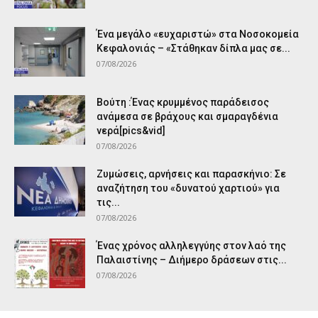
Ένα μεγάλο «ευχαριστώ» στα Νοσοκομεία
Κεφαλονιάς – «Στάθηκαν δίπλα μας σε...
07/08/2026
Βούτη :Ένας κρυμμένος παράδεισος
ανάμεσα σε βράχους και σμαραγδένια
νερά[pics&vid]
07/08/2026
Ζυμώσεις, αρνήσεις και παρασκήνιο: Σε
αναζήτηση του «δυνατού χαρτιού» για
τις...
07/08/2026
Ένας χρόνος αλληλεγγύης στον λαό της
Παλαιστίνης – Διήμερο δράσεων στις...
07/08/2026