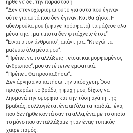
ήρθε νσ δει την παράσταση.
“Δεν στενοχωριεμαι ούτε για αυτά που έγιναν
ούτε για αυτά που δεν έγιναν. Και θα ζήσω. Η
αδελφούλα μου (εφυγε πρόσφατα) τα μάζευε όλα
μέσα της… μα τίποτα δεν φτιάχνεις έτσι.”
“Είναι στον άνθρωπο”, απάντησα. “Κι εγώ τα
μαζεύω όλα μέσα μου”.
“Πρέπει να το αλλάξεις .. είσαι και μορφωμένος
άνθρωπος”, μου αντέτεινε εμφατικά.
“Πρέπει. Θα προσπαθήσω”…
Δεν άργησα να πατήσω την υπόσχεση. Όσο
προχωράει το βράδυ, η ψυχή μου, δίχως να
λησμονά την ομορφιά και την τόση αγάπη της
βραδιάς, συλλογιέται ένα απ’όλα τα παιδιά… ένα,
που δεν ήρθε κοντά σαν τα άλλα, ένα, με το οποίο
το μόνο που ανταλλάξαμε ήταν ένας τυπικός
χαιρετισμός.