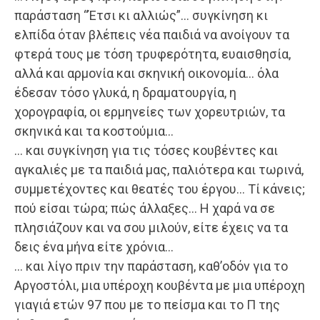
παράσταση “Έτσι κι αλλιώς”… συγκίνηση κι
ελπίδα όταν βλέπεις νέα παιδιά να ανοίγουν τα
φτερά τους με τόση τρυφερότητα, ευαισθησία,
αλλά και αρμονία και σκηνική οικονομία… όλα
έδεσαν τόσο γλυκά, η δραματουργία, η
χορογραφία, οι ερμηνείες των χορευτριών, τα
σκηνικά και τα κοστούμια…
… και συγκίνηση για τις τόσες κουβέντες και
αγκαλιές με τα παιδιά μας, παλιότερα και τωρινά,
συμμετέχοντες και θεατές του έργου… Τί κάνεις;
πού είσαι τώρα; πώς άλλαξες… Η χαρά να σε
πλησιάζουν και να σου μιλούν, είτε έχεις να τα
δεις ένα μήνα είτε χρόνια…
… και λίγο πριν την παράσταση, καθ’οδόν για το
Αργοστόλι, μια υπέροχη κουβέντα με μια υπέροχη
γιαγιά ετών 97 που με το πείσμα και το Π της