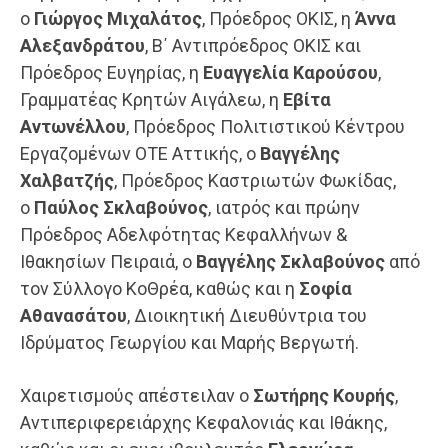
ο
Γιώργος Μιχαλάτος
, Πρόεδρος ΟΚΙΣ, η
Άννα
Αλεξανδράτου
, Β΄ Αντιπρόεδρος ΟΚΙΣ και
Πρόεδρος Ευγηρίας, η
Ευαγγελία Καρούσου
,
Γραμματέας Κρητών Αιγάλεω, η
Εβίτα
Αντωνέλλου
, Πρόεδρος Πολιτιστικού Κέντρου
Εργαζομένων ΟΤΕ Αττικής, ο
Βαγγέλης
Χαλβατζής
, Πρόεδρος Καστριωτών Φωκίδας,
ο
Παύλος Σκλαβούνος
, ιατρός και πρώην
Πρόεδρος Αδελφότητας Κεφαλλήνων &
Ιθακησίων Πειραιά, ο
Βαγγέλης Σκλαβούνος
από
τον Σύλλογο ΚοΘρέα, καθώς και η
Σοφία
Αθανασάτου
, Διοικητική Διευθύντρια του
Ιδρύματος Γεωργίου και Μαρής Βεργωτή.
Χαιρετισμούς απέστειλαν ο
Σωτήρης Κουρής
,
Αντιπεριφερειάρχης Κεφαλονιάς και Ιθάκης,