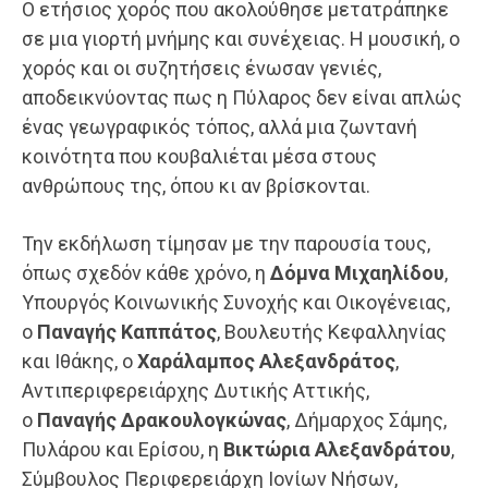
Ο ετήσιος χορός που ακολούθησε μετατράπηκε
σε μια γιορτή μνήμης και συνέχειας. Η μουσική, ο
χορός και οι συζητήσεις ένωσαν γενιές,
αποδεικνύοντας πως η Πύλαρος δεν είναι απλώς
ένας γεωγραφικός τόπος, αλλά μια ζωντανή
κοινότητα που κουβαλιέται μέσα στους
ανθρώπους της, όπου κι αν βρίσκονται.
Την εκδήλωση τίμησαν με την παρουσία τους,
όπως σχεδόν κάθε χρόνο, η
Δόμνα Μιχαηλίδου
,
Υπουργός Κοινωνικής Συνοχής και Οικογένειας,
ο
Παναγής Καππάτος
, Βουλευτής Κεφαλληνίας
και Ιθάκης, ο
Χαράλαμπος Αλεξανδράτος
,
Αντιπεριφερειάρχης Δυτικής Αττικής,
ο
Παναγής Δρακουλογκώνας
, Δήμαρχος Σάμης,
Πυλάρου και Ερίσου, η
Βικτώρια Αλεξανδράτου
,
Σύμβουλος Περιφερειάρχη Ιονίων Νήσων,