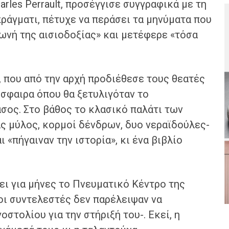
rles Perrault, προσέγγισε συγγραφικά με τη
πράγματι, πέτυχε να περάσει τα μηνύματα που
φωνή της αισιοδοξίας» και μετέφερε «τόσα
 που από την αρχή προδιέθεσε τους θεατές
σφαιρα όπου θα ξετυλιγόταν το
άσος. Στο βάθος το κλασικό παλάτι των
ας μύλος, κορμοί δένδρων, δυο νεραϊδούλες-
 «πήγαιναν την ιστορία», κι ένα βιβλίο
ει για μήνες το Πνευματικό Κέντρο της
ι συντελεστές δεν παρέλειψαν να
στολίου για την στήριξή του-. Εκεί, η