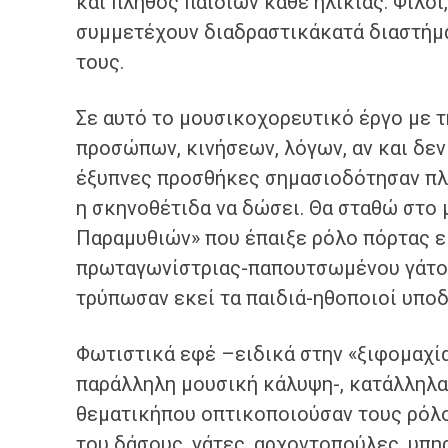
και πλήθος παιδιών κάθε ηλικίας. Φίλοι
συμμετέχουν διαδραστικάκατά διαστήμα
τους.
Σε αυτό το μουσικοχορευτικό έργο με τ
προσώπων, κινήσεων, λόγων, αν και δεν
έξυπνες προσθήκες σημασιοδότησαν πλ
η σκηνοθέτιδα να δώσει. Θα σταθώ στο
Παραμυθιών» που έπαιξε ρόλο πόρτας ε
πρωταγωνίστριας-παπουτσωμένου γάτου
τρύπωσαν εκεί τα παιδιά-ηθοποιοί υπο
Φωτιστικά εφέ –ειδικά στην «ξιφομαχία
παράλληλη μουσική κάλυψη-, κατάλληλ
θεματικήπου οπτικοποιούσαν τους ρόλο
του δάσους, γάτες, αρχοντοπούλες, υπη