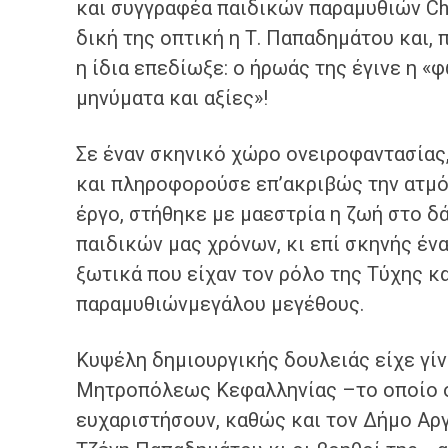
και συγγραφέα παιδικών παραμυθιών Cha
δική της οπτική η Τ. Παπαδημάτου και, 
η ίδια επεδίωξε: ο ήρωάς της έγινε η «
μηνύματα και αξίες»!
Σε έναν σκηνικό χώρο ονειροφαντασίας,
και πληροφορούσε επ’ακριβώς την ατμό
έργο, στήθηκε με μαεστρία η ζωή στο δ
παιδικών μας χρόνων, κι επί σκηνής έν
ξωτικά που είχαν τον ρόλο της Τύχης και
παραμυθιώνμεγάλου μεγέθους.
Κυψέλη δημιουργικής δουλειάς είχε γίν
Μητροπόλεως Κεφαλληνίας –το οποίο ο
ευχαριστήσουν, καθώς και τον Δήμο Αργο