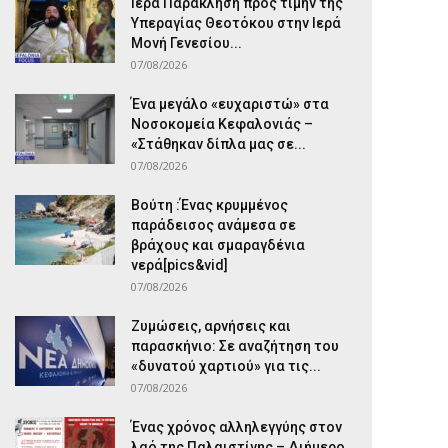
Ιερά Παράκληση προς τιμήν της
Υπεραγίας Θεοτόκου στην Ιερά
Μονή Γενεσίου...
07/08/2026
Ένα μεγάλο «ευχαριστώ» στα
Νοσοκομεία Κεφαλονιάς –
«Στάθηκαν δίπλα μας σε...
07/08/2026
Βούτη :Ένας κρυμμένος
παράδεισος ανάμεσα σε
βράχους και σμαραγδένια
νερά[pics&vid]
07/08/2026
Ζυμώσεις, αρνήσεις και
παρασκήνιο: Σε αναζήτηση του
«δυνατού χαρτιού» για τις...
07/08/2026
Ένας χρόνος αλληλεγγύης στον
λαό της Παλαιστίνης – Διήμερο