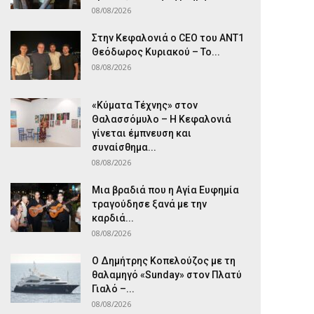
08/08/2026
Στην Κεφαλονιά ο CEO του ANT1
Θεόδωρος Κυριακού – Το...
08/08/2026
«Κύματα Τέχνης» στον
Θαλασσόμυλο – Η Κεφαλονιά
γίνεται έμπνευση και
συναίσθημα...
08/08/2026
Μια βραδιά που η Αγία Ευφημία
τραγούδησε ξανά με την
καρδιά...
08/08/2026
Ο Δημήτρης Κοπελούζος με τη
θαλαμηγό «Sunday» στον Πλατύ
Γιαλό –...
08/08/2026