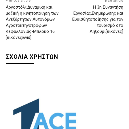
Previous article
Next article
Αργοστόλι:Δυναμική και
Η 3η Συναντήση
μαζική η κινητοποίηση των
Εργασίας,Ενημέρωσης και
Ανεξάρτητων Αυτονόμων
Ευαισθητοποίησης για τον
Αγροτοκτηνοτρόφων
τουρισμό στο
Κεφαλλονιάς-Μπλόκο 16
Ληξούρι[εικόνες]
[εικόνες&vid]
ΣΧΟΛΙΑ ΧΡΗΣΤΩΝ