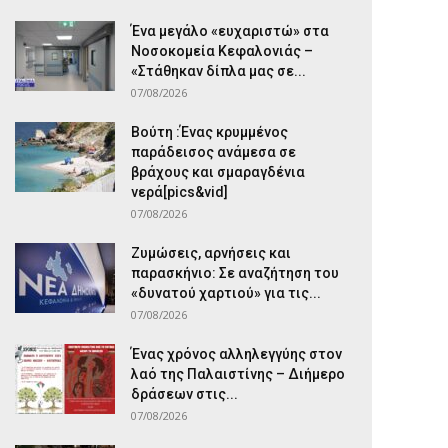
Ένα μεγάλο «ευχαριστώ» στα
Νοσοκομεία Κεφαλονιάς –
«Στάθηκαν δίπλα μας σε...
07/08/2026
Βούτη :Ένας κρυμμένος
παράδεισος ανάμεσα σε
βράχους και σμαραγδένια
νερά[pics&vid]
07/08/2026
Ζυμώσεις, αρνήσεις και
παρασκήνιο: Σε αναζήτηση του
«δυνατού χαρτιού» για τις...
07/08/2026
Ένας χρόνος αλληλεγγύης στον
λαό της Παλαιστίνης – Διήμερο
δράσεων στις...
07/08/2026