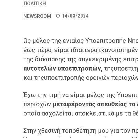
ΠΟΛΙΤΙΚΗ
14/03/2024
NEWSROOM
Ως μέλος της ενιαίας Υποεπιτροπής Νη
έως τώρα, είμαι ιδιαίτερα ικανοποιημέν
της διάσπασης της συγκεκριμένης επιτ
α
υτοτελών
υποεπιτροπών,
τηςυποεπιτ
και τηςυποεπιτροπής ορεινών περιοχώ
Έχω την τιμή να είμαι μέλος της Υποεπ
περιοχών
μεταφέροντας
απευθείας
τα 
οποία ασχολείται αποκλειστικά με τα θ
Στην χθεσινή τοποθέτηση μου για τον 