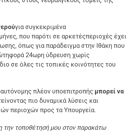
υτικούς στους νευραλγικούς τομείς της
νερού
για συγκεκριμένα
μήνες, που παρότι σε αρκετέςπεριοχές έχει
ωσης, όπως για παράδειγμα στην Ιθάκη που
ρώτηφορά 24ωρη ύδρευση χωρίς
διο σε όλες τις τοπικές κοινότητες του
ς αυτόνομης πλέον υποεπιτροπής
μπορ
εί
να
τείνοντας πιο δυναμικά λύσεις και
κών περιοχών προς τα Υπουργεία.
 την τοποθέτησή μου στον παρακάτω