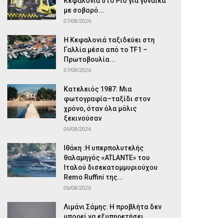
Κεφαλονιά στο Ρίο για γυναίκα
με σοβαρό...
07/08/2026
Η Κεφαλονιά ταξιδεύει στη
Γαλλία μέσα από το TF1 –
Πρωτοβουλία...
07/08/2026
Κατελειός 1987: Μια
φωτογραφία–ταξίδι στον
χρόνο, όταν όλα μόλις
ξεκινούσαν
06/08/2026
Ιθάκη :Η υπερπολυτελής
θαλαμηγός «ATLANTE» του
Ιταλού δισεκατομμυριούχου
Remo Ruffini της...
06/08/2026
Λιμάνι Σάμης: Η προβλήτα δεν
μπορεί να εξυπηρετήσει