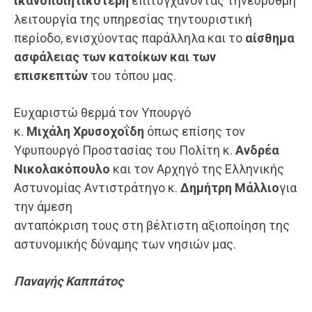
ικανοποιητικότερη
επιτυγχάνοντας τηνεύρυθμη
λειτουργία της υπηρεσίας τηντουριστική
περίοδο, ενισχύοντας παράλληλα και το
αίσθημα
α
σ
φάλειας των κατοίκων
και των
επισκεπτών
του τόπου μας.
Ευχαριστώ θερμά τον Υπουργό
κ.
Μιχάλη
Χρυσοχοΐδη
όπως επίσης τον
Υφυπουργό Προστασίας του Πολίτη κ.
Ανδρέα
Νικολακόπουλο
και τον Αρχηγό της Ελληνικής
Αστυνομίας Αντιστράτηγο κ.
Δημήτρη Μάλλιο
για
την άμεση
ανταπόκριση τους στη βέλτιστη αξιοποίηση της
αστυνομικής δύναμης των νησιών μας.
Παναγής
Καππάτος