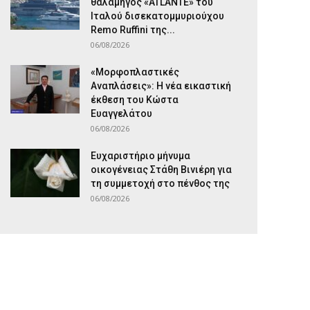
θαλαμηγός «ATLANTE» του
Ιταλού δισεκατομμυριούχου
Remo Ruffini της...
06/08/2026
«Μορφοπλαστικές
Αναπλάσεις»: Η νέα εικαστική
έκθεση του Κώστα
Ευαγγελάτου
06/08/2026
Ευχαριστήριο μήνυμα
οικογένειας Στάθη Βινιέρη για
τη συμμετοχή στο πένθος της
06/08/2026