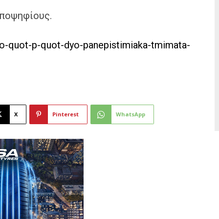
υποψηφίους.
to-quot-p-quot-dyo-panepistimiaka-tmimata-
X
Pinterest
WhatsApp