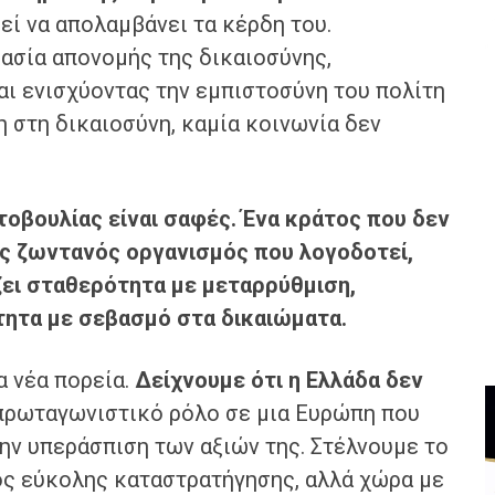
εί να απολαμβάνει τα κέρδη του.
ασία απονομής της δικαιοσύνης,
ι ενισχύοντας την εμπιστοσύνη του πολίτη
η στη δικαιοσύνη, καμία κοινωνία δεν
τοβουλίας είναι σαφές
. Έν
α κράτος που δεν
ας ζωντανός οργανισμός που λ
ο
γοδοτεί,
ζει σταθερότητα με μεταρρύθμιση,
ητα με σεβασμό στα δικαιώματα.
α νέα πορεία.
Δείχνουμε ότι η Ελλάδα δεν
 πρωταγωνιστικό ρόλο σε μια Ευρώπη που
την υπεράσπιση των αξιών της. Στέλνουμε το
πος εύκολης καταστρατήγησης, αλλά χώρα με