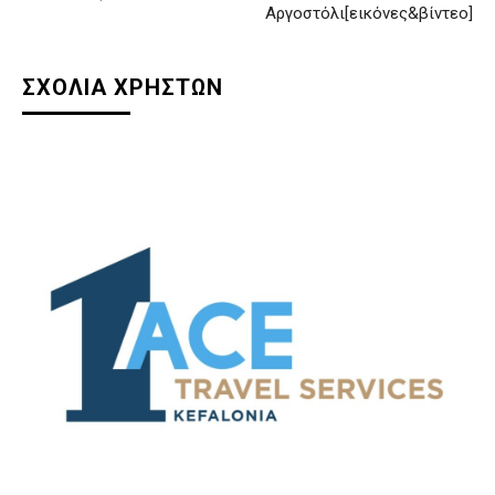
Αργοστόλι[εικόνες&βίντεο]
ΣΧΟΛΙΑ ΧΡΗΣΤΩΝ