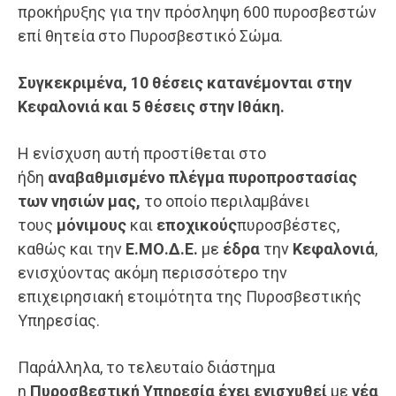
προκήρυξης για την πρόσληψη 600 πυροσβεστών
επί θητεία στο Πυροσβεστικό Σώμα.
Συγκεκριμένα, 10 θέσεις κατανέμονται στην
Κεφαλονιά και 5 θέσεις στην Ιθάκη.
Η ενίσχυση αυτή προστίθεται στο
ήδη
αναβαθμισμένο πλέγμα πυροπροστασίας
των νησιών μας,
το οποίο περιλαμβάνει
τους
μόνιμους
και
εποχικούς
πυροσβέστες,
καθώς και την
Ε.ΜΟ.Δ.Ε
.
με
έδρα
την
Κεφαλονιά
,
ενισχύοντας ακόμη περισσότερο την
επιχειρησιακή ετοιμότητα της Πυροσβεστικής
Υπηρεσίας.
Παράλληλα, το τελευταίο διάστημα
η
Πυροσβεστική Υπηρεσία έχει ενισχυθεί
με
νέα