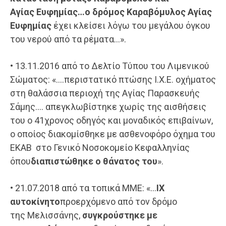
Αγίας
Ευφημίας…ο δρόμος
Καραβόμυλος
Αγίας
Ευφημίας
έχει κλείσει λόγω του μεγάλου όγκου
του νερού από τα ρέματα…».
• 13.11.2016 από το Δελτίο Τύπου του Λιμενικού
Σώματος: «….περιστατικό πτώσης Ι.Χ.Ε. οχήματος
στη θαλάσσια περιοχή της Αγίας Παρασκευής
Σάμης…. απεγκλωβίστηκε χωρίς της αισθήσεις
του ο 41χρονος οδηγός και μοναδικός επιβαίνων,
ο οποίος διακομίσθηκε με ασθενοφόρο όχημα του
ΕΚΑΒ στο Γενικό Νοσοκομείο Κεφαλληνίας
όπου
διαπιστώθηκε ο θάνατος του
».
• 21.07.2018 από τα τοπικά ΜΜΕ: «…
ΙΧ
αυτοκίνητο
προερχόμενο από τον δρόμο
της Μελισσάνης,
συγκρούστηκε με