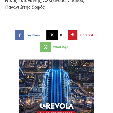
Νίκος Γκισγκίνης, Αλεξάνδρα Μπαλού,
Παναγιώτης Σοφός
Facebook
X
Pinterest
WhatsApp