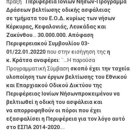
πράξη
¨Περιφέρεια
Ιονίων Νήσων-Πρόγραμμα
Δράσεων βελτίωσης οδικής ασφάλειας
σε
τμήματα του Ε.Ο.Δ. κυρίως των νήσων
Κέρκυρας, Κεφαλονιάς, Λευκάδας και
Ζακύνθου
…
30.000.000
.
Απόφαση
Περιφερειακού Συμβουλίου
03-
01/22.01.20220
που στην εισήγηση της
η
κ.
Κράτσα
αναφέρει
: ¨…Η παρούσα
Προγραμματική Σύμβαση
σκοπό έχει την ταχεία
υλοποίηση των έργων βελτίωσης
του Εθνικού
και Επαρχιακού Οδικού
Δικτύου της
Περιφέρειας Ιονίων Νήσων
προκειμένου να
βελτιωθεί η οδική του ασφάλεια
και
να
απορροφηθούν
οι πόροι που έχει
εξασφαλίσει η Περιφέρεια για
τον λόγο αυτό
στο ΕΣΠΑ 2014-2020
….