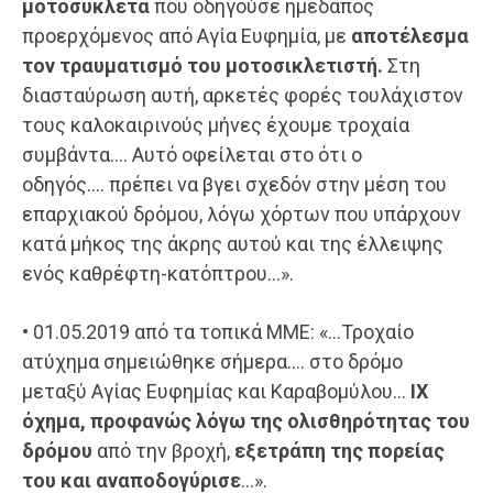
μοτοσυκλέτα
που οδηγούσε ημεδαπός
προερχόμενος από Αγία Ευφημία, με
αποτέλεσμα
τον τραυματισμό του μοτοσικλετιστή.
Στη
διασταύρωση αυτή, αρκετές φορές τουλάχιστον
τους καλοκαιρινούς μήνες έχουμε τροχαία
συμβάντα…. Αυτό οφείλεται στο ότι ο
οδηγός…. πρέπει να βγει σχεδόν στην μέση του
επαρχιακού δρόμου, λόγω χόρτων που υπάρχουν
κατά μήκος της άκρης αυτού και της έλλειψης
ενός καθρέφτη-κατόπτρου…».
• 01.05.2019 από τα τοπικά ΜΜΕ: «…Τροχαίο
ατύχημα σημειώθηκε σήμερα…. στο δρόμο
μεταξύ Αγίας Ευφημίας και Καραβομύλου…
ΙΧ
όχημα, προφανώς λόγω της ολισθηρότητας του
δρόμου
από την βροχή,
εξετράπη της πορείας
του και αναποδογύρισε
…».