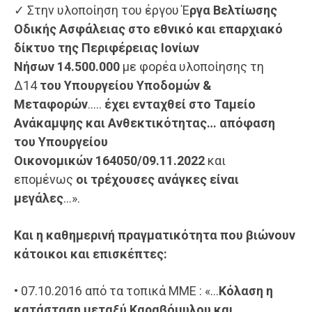
✓ Στην υλοποίηση του έργου Έ
ργα Βελτίωσης
Οδικής Ασφάλειας στο εθνικό και επαρχιακό
δίκτυο της Περιφέρειας Ιονίων
Νήσων
14.500.000
με φορέα υλοποίησης τη
Δ14
του Υπουργείου Υποδομών &
Μεταφορών
…..
έ
χει ενταχθεί στο Ταμείο
Ανάκαμψη
ς
και Ανθεκτικότητας…
απόφαση
του Υπουργείου
Οικονομικών
164050/09.11.2022
και
επομένως
οι τρέχουσες ανάγκες είναι
μεγάλες
…».
Και η καθημερινή πραγματικότητα που βιώνουν
κάτοικοι και επισκέπτες:
• 07.10.2016 από τα τοπικά ΜΜΕ : «…
Κόλαση η
κατάσταση μεταξύ
Καραβόμυλου
και