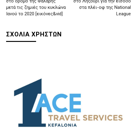
στο δρόμο της Φάλαρης
στο Ληξούρι για την είσοδο
μετά τις ζημιές του κυκλώνα
στα πλέι-οφ της National
Ιανού το 2020 [εικόνες&vid]
League
ΣΧΟΛΙΑ ΧΡΗΣΤΩΝ