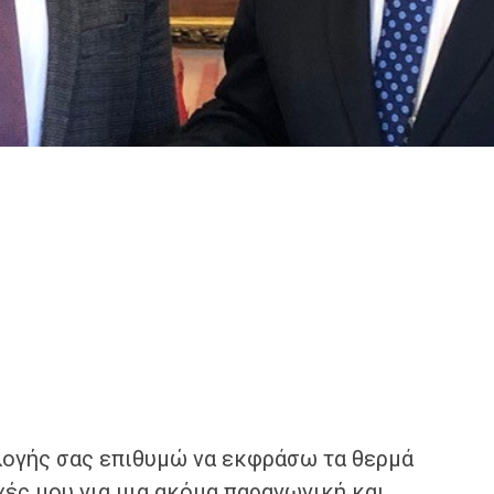
λογής σας επιθυμώ να εκφράσω τα θερμά
χές μου για μια ακόμα παραγωγική και