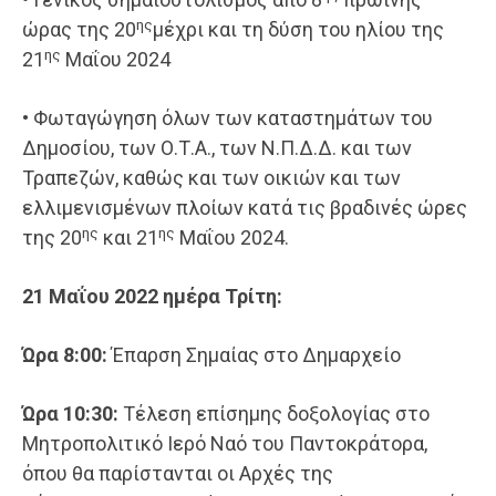
ης
ώρας της 20
μέχρι και τη δύση του ηλίου της
ης
21
Μαΐου 2024
• Φωταγώγηση όλων των καταστημάτων του
Δημοσίου, των Ο.Τ.Α., των Ν.Π.Δ.Δ. και των
Τραπεζών, καθώς και των οικιών και των
ελλιμενισμένων πλοίων κατά τις βραδινές ώρες
ης
ης
της 20
και 21
Μαΐου 2024.
2
1
Μαΐου
2022 ημέρα
Τρίτη
:
Ώρα
8:00:
Έπαρση Σημαίας στο Δημαρχείο
Ώρα 10:30:
Τέλεση επίσημης δοξολογίας στο
Μητροπολιτικό Ιερό Ναό του Παντοκράτορα,
όπου θα παρίστανται οι Αρχές της