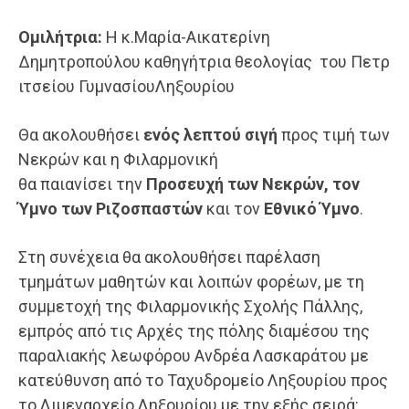
Ομιλήτρια:
Η κ.Μαρία-Αικατερίνη
Δημητροπούλου καθηγήτρια θεολογίας του Πετρ
ιτσείου ΓυμνασίουΛηξουρίου
Θα ακολουθήσει
ενός λεπτού σιγή
προς τιμή των
Νεκρών και η Φιλαρμονική
θα παιανίσει την
Προσευχή των Νεκρών
, τον
Ύμνο των Ριζοσπαστών
και τον
Εθνικό Ύμνο
.
Στη συνέχεια θα ακολουθήσει παρέλαση
τμημάτων μαθητών και λοιπών φορέων, με τη
συμμετοχή της Φιλαρμονικής Σχολής Πάλλης,
εμπρός από τις Αρχές της πόλης διαμέσου της
παραλιακής λεωφόρου Ανδρέα Λασκαράτου με
κατεύθυνση από το Ταχυδρομείο Ληξουρίου προς
το Λιμεναρχείο Ληξουρίου με την εξής σειρά: