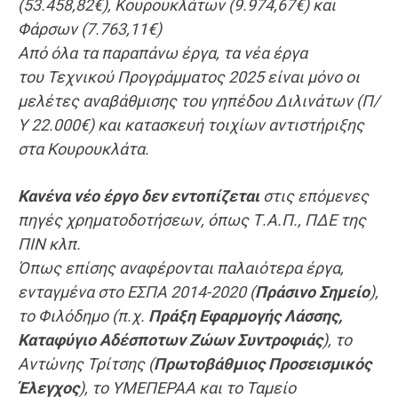
(53.458,82€), Κουρουκλάτων (9.974,67€) και
Φάρσων (7.763,11€)
Από όλα τα παραπάνω έργα, τα νέα έργα
του
Τεχνικού Προγράμματος
2025 είναι μόνο οι
μελέτες αναβάθμισης του γηπέδου Διλινάτων (Π/
Υ 22.000€) και κατασκευή τοιχίων αντιστήριξης
στα Κουρουκλάτα.
Κανένα νέο έργο δεν εντοπίζεται
στις επόμενες
πηγές χρηματοδοτήσεων, όπως Τ.Α.Π., ΠΔΕ της
ΠΙΝ κλπ.
Όπως επίσης αναφέρονται παλαιότερα έργα,
ενταγμένα στο ΕΣΠΑ 2014-2020 (
Πράσινο Σημείο
),
το Φιλόδημο (π.χ.
Πράξη Εφαρμογής Λάσσης,
Καταφύγιο Αδέσποτων Ζώων Συντροφιάς
), το
Αντώνης Τρίτσης (
Πρωτοβάθμιος Προσεισμικός
Έλεγχος
), το ΥΜΕΠΕΡΑΑ και το Ταμείο