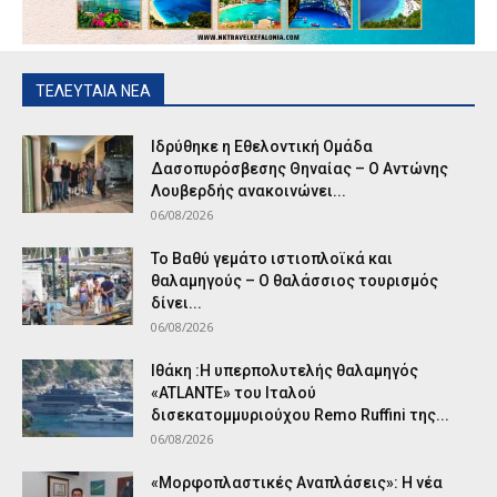
ΤΕΛΕΥΤΑΙΑ ΝΕΑ
Ιδρύθηκε η Εθελοντική Ομάδα
Δασοπυρόσβεσης Θηναίας – Ο Αντώνης
Λουβερδής ανακοινώνει...
06/08/2026
Το Βαθύ γεμάτο ιστιοπλοϊκά και
θαλαμηγούς – Ο θαλάσσιος τουρισμός
δίνει...
06/08/2026
Ιθάκη :Η υπερπολυτελής θαλαμηγός
«ATLANTE» του Ιταλού
δισεκατομμυριούχου Remo Ruffini της...
06/08/2026
«Μορφοπλαστικές Αναπλάσεις»: Η νέα