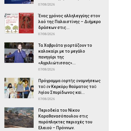
07/08/2026
Ένας χρόνος αλληλεγγύης στον
λαό της Παλαιστίνης – Διήμερο
δράσεων στις...
07/08/2026
Τα Χαβριάτα γιορτάζουν το
καλοκαίρι με το μεγάλο
πανηγύρι της
«Αγριλιώτισσας»...
07/08/2026
Πρόγραμμα ἑορτῆς ἀναμνήσεως
τοῦ ἐν Κερκύρᾳ θαύματος τοῦ
Ἁγίου Σπυρίδωνος καὶ...
07/08/2026
Περιοδεία του Νίκου
Καραθανασόπουλου στις
πυρόπληκτες περιοχές του
Ελειού – Πρόννων.