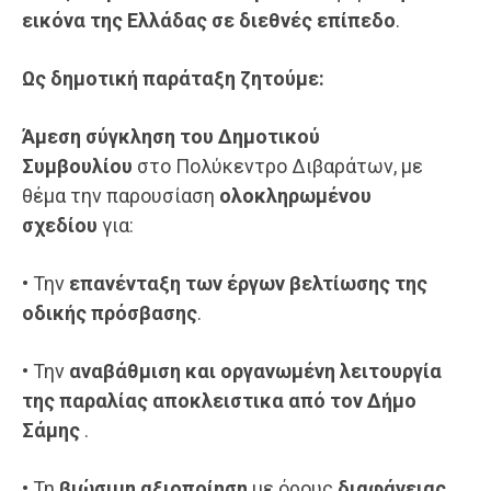
εικόνα της Ελλάδας σε διεθνές επίπεδο
.
Ως δημοτι
κή παράταξη
ζητούμε:
Άμεση σύγκληση του Δημοτικού
Συμβουλίου
στο Πολύκεντρο Διβαράτων, με
θέμα την παρουσίαση
ολοκληρωμένου
σχεδίου
για:
• Την
επανένταξη των έργων βελτίωσης της
οδικής πρόσβασης
.
• Την
αναβάθμιση και οργανωμένη λειτουργία
της παραλίας
αποκλειστικα
από τον Δήμο
Σάμης
.
• Τη
βιώσιμη αξιοποίηση
με όρους
διαφάνειας,