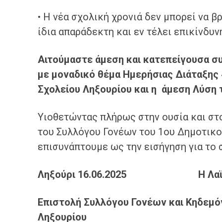
• Η νέα σχολική χρονιά δεν μπορεί να β
ίδια απαράδεκτη και εν τέλει επικίνδυν
Α
ιτούμαστε άμεση και κατεπείγουσα σ
μ
ε
μοναδικό θέμα Ημερήσιας Διάταξης
Σχολείου Ληξουρίου
και η άμεση Λύση 
Υιοθετώντας πλήρως στην ουσία και στ
του Συλλόγου Γονέων του 1ου Δημοτικο
επισυνάπτουμε ως την εισήγηση για το 
Ληξούρι 16
.06.2
025 Η
Λα
Επιστολή
Συλλόγο
υ
Γονέων και Κηδεμό
Ληξουρίου