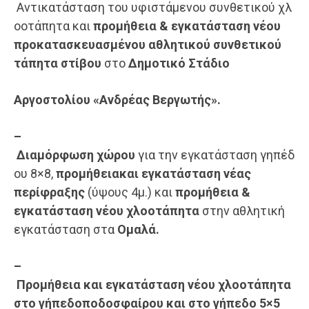
Αντικατάσταση του υφιστάμενου συνθετικού χλ
οοτάπητα και
προμήθεια
&
εγκατάσταση
νέου
προκατασκευασμένου αθλητικού συνθετικού
τάπητα στίβου
στο
Δημοτικό Στάδιο
Αργοστολίου
«Ανδρέας
Βεργωτής».
–
Διαμόρφωση
χώρου
για την εγκατάσταση γηπέδ
ου 8×8,
προμήθεια
και
εγκατάσταση
νέας
περίφραξης
(ύψους 4μ.) και
προμήθεια &
εγκατάσταση νέου χλοοτάπητα
στην αθλητική
εγκατάσταση στα
Ομαλά.
–
Προμήθεια
και
εγκατάσταση
νέου
χλοοτάπητα
στο
γήπεδο
ποδοσφαίρου
και
στο
γήπεδο 5×5