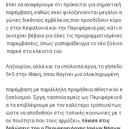
έπει να αναφέρουμε ότι πρόκειται για σημαντική
παρέμβαση, καθώς εκεί φιλοξενούνται μεγάλοι α
γώνες διεθνούς εμβέλειας,που προσδίδουν κύρο
ς στην Κεφαλονιά και την Περιφέρειά μας, κάτι π
ουισχύει βέβαια για όλες τις προγραμματισμένες
παρεμβάσεις, όπως γιαπαράδειγμα το νέο ξύλινο
παρκέ στο κλειστό του
Ληξουρίου, αλλά και τα υπόλοιπα έργα, το γήπεδο
5×5 στην Ιθάκη, όπου θαγίνει μια ολοκληρωμένη
παρέμβαση με παράλληλη προμήθεια αθλητικού ε
ξοπλισμού. Έργα, ταοποία εμείς ως Περιφέρεια θ
α τα επιβλέψουμε με τον καλύτερο τρόπο,ούτως
ώστε να αποδοθούν στις τοπικές κοινωνίες με τ
ην ποιότητα που τους αρμόζει»,
τόνισε στις
δηλώσεις του ο Περιφερειάρχης Ιονίων Νήσων,