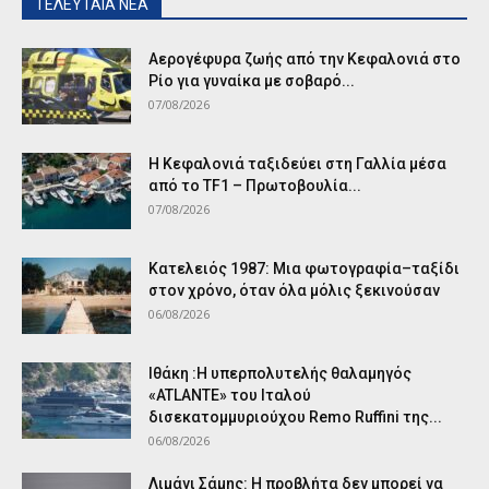
ΤΕΛΕΥΤΑΙΑ ΝΕΑ
Αερογέφυρα ζωής από την Κεφαλονιά στο
Ρίο για γυναίκα με σοβαρό...
07/08/2026
Η Κεφαλονιά ταξιδεύει στη Γαλλία μέσα
από το TF1 – Πρωτοβουλία...
07/08/2026
Κατελειός 1987: Μια φωτογραφία–ταξίδι
στον χρόνο, όταν όλα μόλις ξεκινούσαν
06/08/2026
Ιθάκη :Η υπερπολυτελής θαλαμηγός
«ATLANTE» του Ιταλού
δισεκατομμυριούχου Remo Ruffini της...
06/08/2026
Λιμάνι Σάμης: Η προβλήτα δεν μπορεί να