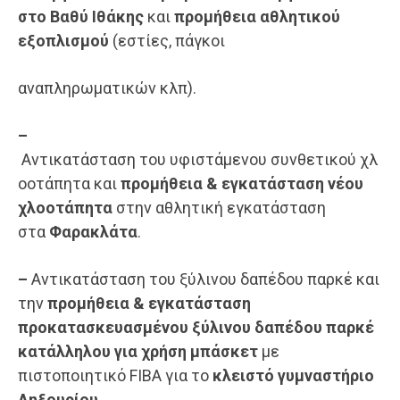
στο Βαθύ Ιθάκης
και
προμήθεια αθλητικού
εξοπλισμού
(εστίες, πάγκοι
αναπληρωματικών κλπ).
–
Αντικατάσταση του υφιστάμενου συνθετικού χλ
οοτάπητα και
προμήθεια
&
εγκατάσταση
νέου
χλοοτάπητα
στην αθλητική εγκατάσταση
στα
Φαρακλάτα
.
–
Αντικατάσταση του ξύλινου δαπέδου παρκέ και
την
προμήθεια & εγκατάσταση
προκατασκευασμένου
ξύλινου
δαπέδου
παρκέ
κατάλληλου
για
χρήση
μπάσκετ
με
πιστοποιητικό FIBA για το
κλειστό γυμναστήριο
Ληξουρίου.