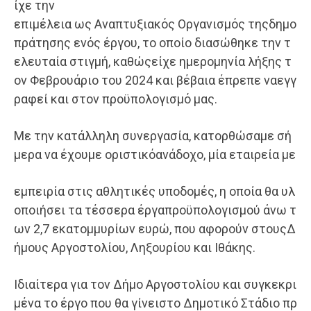
ίχε την
επιμέλεια ως Αναπτυξιακός Οργανισμός τηςδημο
πράτησης ενός έργου, το οποίο διασώθηκε την τ
ελευταία στιγμή, καθώςείχε ημερομηνία λήξης τ
ον Φεβρουάριο του 2024 και βέβαια έπρεπε ναεγγ
ραφεί και στον προϋπολογισμό μας.
Με την κατάλληλη συνεργασία, κατορθώσαμε σή
μερα να έχουμε οριστικόανάδοχο, μία εταιρεία με
εμπειρία στις αθλητικές υποδομές, η οποία θα υλ
οποιήσει τα τέσσερα έργαπροϋπολογισμού άνω τ
ων 2,7 εκατομμυρίων ευρώ, που αφορούν στουςΔ
ήμους Αργοστολίου, Ληξουρίου και Ιθάκης.
Ιδιαίτερα για τον Δήμο Αργοστολίου και συγκεκρι
μένα το έργο που θα γίνειστο Δημοτικό Στάδιο πρ