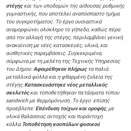
στέγης
και των υποδομών της αίθουσας ρυθμικής
γυμναστικής, που αποτελεί αναπόσπαστο τμήμα
του συγκροτήματος
.
Το έργο ουσιαστικά
αναμορφώνει ολόκληρο το γήπεδο, καθώς πέρα
από την αλλαγή της στέγης, περιλαμβάνει γενική
ανακαίνιση με νέες κατασκευές, υλικά, και
αισθητικές παρεμβάσεις.
Συγκεκριμένα,
σύμφωνα με τη μελέτη της Τεχνικής Υπηρεσίας
του Δήμου:
Αφαιρέθηκαν πλήρως
τα παλιά
μεταλλικά φύλλα και η φθαρμένη ξυλεία της
στέγης.
Κατασκευάστηκε νέος μεταλλικός
σκελετός
και τοποθετήθηκαν πετάσματα τύπου
sandwich με θερμομόνωση
.
Το έργο
επίσης
προέβλεπε:
Επένδυση τ
οίχων
και οροφής
, με
υλικά θαλάσσιας αντοχής και πυράντοχη
κόλλα.
Τοποθέτηση κουπόλων φυσικού