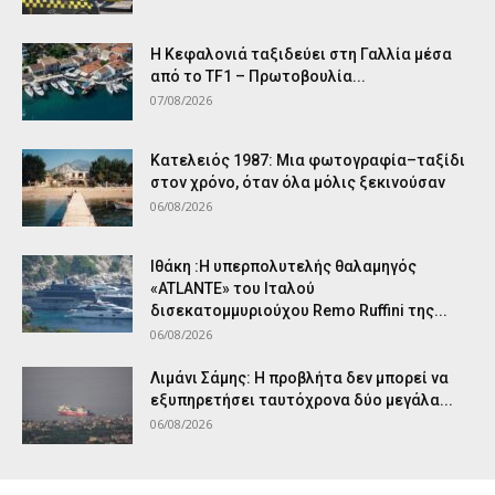
Η Κεφαλονιά ταξιδεύει στη Γαλλία μέσα
από το TF1 – Πρωτοβουλία...
07/08/2026
Κατελειός 1987: Μια φωτογραφία–ταξίδι
στον χρόνο, όταν όλα μόλις ξεκινούσαν
06/08/2026
Ιθάκη :Η υπερπολυτελής θαλαμηγός
«ATLANTE» του Ιταλού
δισεκατομμυριούχου Remo Ruffini της...
06/08/2026
Λιμάνι Σάμης: Η προβλήτα δεν μπορεί να
εξυπηρετήσει ταυτόχρονα δύο μεγάλα...
06/08/2026