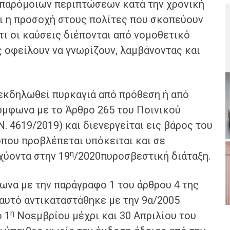
 παρόμοιων περιπτώσεων κατά την χρονική
ι η προσοχή στους πολίτες που σκοπεύουν
τι οι καύσεις διέπονται από νομοθετικό
ς οφείλουν να γνωρίζουν, λαμβάνοντας και
εκδηλωθεί πυρκαγιά από πρόθεση ή από
σύμφωνα με το Άρθρο 265 του Ποινικού
 4619/2019) και διενεργείται εις βάρος του
όπου προβλέπεται υπόκειται και σε
η
χύοντα στην 19
/2020πυροσβεστική διάταξη.
να με την παράγραφο 1 του άρθρου 4 της
αυτό αντικαταστάθηκε με την 9α/2005
η
 1
Νοεμβρίου μέχρι και 30 Απριλίου του