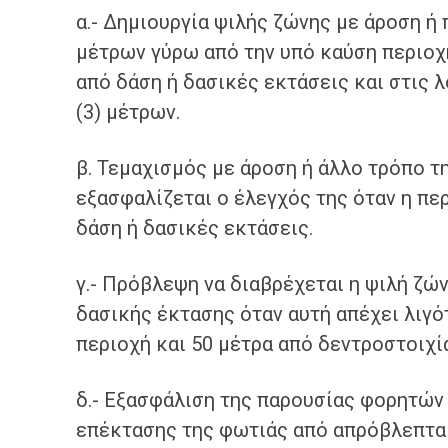
α.- Δημιουργία ψιλής ζώνης με άροση 
μέτρων γύρω από την υπό καύση περιοχή
από δάση ή δασικές εκτάσεις και στις 
(3) μέτρων.
β. Τεμαχισμός με άροση ή άλλο τρόπο τ
εξασφαλίζεται ο έλεγχός της όταν η πε
δάση ή δασικές εκτάσεις.
γ.- Πρόβλεψη να διαβρέχεται η ψιλή ζώ
δασικής έκτασης όταν αυτή απέχει λιγό
περιοχή και 50 μέτρα από δεντροστοιχί
δ.- Εξασφάλιση της παρουσίας φορητών
επέκτασης της φωτιάς από απρόβλεπτα